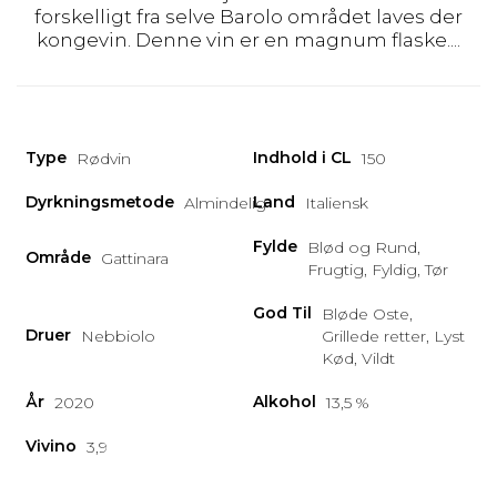
forskelligt fra selve Barolo området laves der
kongevin. Denne vin er en magnum flaske....
Type
Indhold i CL
Rødvin
150
Dyrkningsmetode
Land
Almindelig
Italiensk
Fylde
Blød og Rund,
Område
Gattinara
Frugtig, Fyldig, Tør
God Til
Bløde Oste,
Druer
Nebbiolo
Grillede retter, Lyst
Kød, Vildt
År
Alkohol
2020
13,5 %
Vivino
3,9