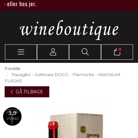
ller hos jer.
0
Forside
Travaglini - Gattinara DOCG - Piemonte - MAGNUM
FLASKE
GÅ TILBAGE
3,9
VIVINO