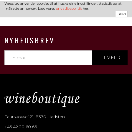
Websitet anvender cookies til at huske dine indstillinger, statistik og at
målrette annoncer. Læs vores
privatlivspolitik
her.
Tillad
NYHEDSBREV
TILMELD
Faurskovvej 21, 8370 Hadsten
+45 42 20 60 66