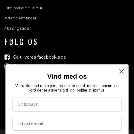
Om Wineboutique
Arrangementer
Åbningstider
FØLG OS
Gå til vores facebook side
Gå til vores Instagram side
Vind med os
Vi trækker lod om rejser, produkter og alt mellem himmel og
jord der relaterer sig til vin, bobler & spiritus