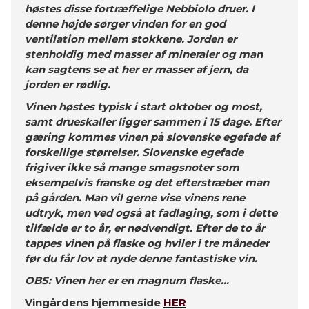
høstes disse fortræffelige Nebbiolo druer. I
denne højde sørger vinden for en god
ventilation mellem stokkene. Jorden er
stenholdig med masser af mineraler og man
kan sagtens se at her er masser af jern, da
jorden er rødlig.
Vinen høstes typisk i start oktober og most,
samt drueskaller ligger sammen i 15 dage. Efter
gæring kommes vinen på slovenske egefade af
forskellige størrelser. Slovenske egefade
frigiver ikke så mange smagsnoter som
eksempelvis franske og det efterstræber man
på gården. Man vil gerne vise vinens rene
udtryk, men ved også at fadlaging, som i dette
tilfælde er to år, er nødvendigt. Efter de to år
tappes vinen på flaske og hviler i tre måneder
før du får lov at nyde denne fantastiske vin.
OBS: Vinen her er en magnum flaske...
Vingårdens hjemmeside
HER