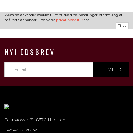
Websitet anvender cookies til at huske dine indstillinger, statistik og at
målrette annoncer. Læs vores
privatlivspolitik
her.
Tillad
NYHEDSBREV
TILMELD
Faurskovvej 21, 8370 Hadsten
+45 42 20 60 66