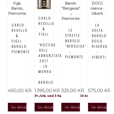
CARLO
REVELLO
CARLO
LA
&
LE
REVELLO
VOLTA
FIGLI
STRETTE
&
BAROLO
-
BAROLO
FIGLI,
DOCG
"ROCCHE
"BERGEISA"
BAROLO,
RISERVA
DELL'
-,
PIEMONTE
-
ANNUNZIATA"
PIEMONTE
VIBERTI
2017
- LA
MORRA
-
BAROLO
450,00 KR
1.395,00 KR
325,00 KR
575,00 KR
Pr./stk. ved 3 flasker: 1.285,00 kr
Se detaljer
Se detaljer
Se detaljer
Se detaljer