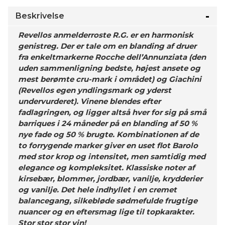
Beskrivelse
Revellos anmelderroste R.G. er en harmonisk
genistreg. Der er tale om en blanding af druer
fra enkeltmarkerne Rocche dell’Annunziata (den
uden sammenligning bedste, højest ansete og
mest berømte cru-mark i området) og Giachini
(Revellos egen yndlingsmark og yderst
undervurderet). Vinene blendes efter
fadlagringen, og ligger altså hver for sig på små
barriques i 24 måneder på en blanding af 50 %
nye fade og 50 % brugte. Kombinationen af de
to forrygende marker giver en uset flot Barolo
med stor krop og intensitet, men samtidig med
elegance og kompleksitet. Klassiske noter af
kirsebær, blommer, jordbær, vanilje, krydderier
og vanilje. Det hele indhyllet i en cremet
balancegang, silkebløde sødmefulde frugtige
nuancer og en eftersmag lige til topkarakter.
Stor stor stor vin!