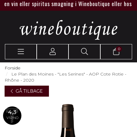
n vin eller spiritus smagning i Wineboutique eller hos jer.
0
Forside
Le Plan des Moines - "Les Serines" - AOP Cote Rotie -
Rhône - 2020
GÅ TILBAGE
4,3
VIVINO