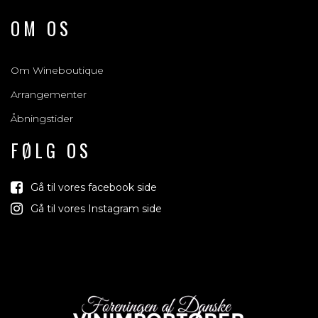
OM OS
Om Wineboutique
Arrangementer
Åbningstider
FØLG OS
Gå til vores facebook side
Gå til vores Instagram side
Vin
Vi trækker lod om rejser,
jord der relaterer 