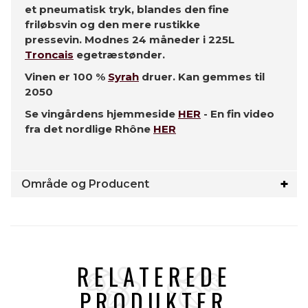
et pneumatisk tryk, blandes den fine
friløbsvin og den mere rustikke
pressevin.
Modnes
24 måneder i 225L
Troncais
egetræstønder.
Vinen er 100 %
Syrah
druer. Kan gemmes til
2050
Se vingårdens hjemmeside
HER
- En fin video
fra det nordlige Rhône
HER
Område og Producent
RELATEREDE
PRODUKTER