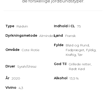
de forskellige jordbundstyper.
Type
Indhold i CL
Rødvin
75
Dyrkningsmetode
Land
Almindelig
Fransk
Fylde
Blød og Rund,
Område
Cote Rotie
Fadpræget, Fyldig,
Kraftig, Tør
God Til
Grillede retter,
Druer
Syrah/Shiraz
Rødt Kød
År
Alkohol
2020
13,5 %
Vivino
4,3