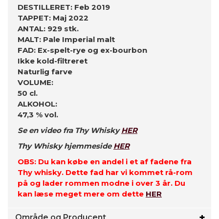
DESTILLERET: Feb 2019
TAPPET: Maj 2022
ANTAL: 929 stk.
MALT: Pale Imperial malt
FAD: Ex-spelt-rye og ex-bourbon
Ikke kold-filtreret
Naturlig farve
VOLUME:
50 cl.
ALKOHOL:
47,3 % vol.
Se en video fra Thy Whisky
HER
Thy Whisky hjemmeside
HER
OBS: Du kan købe en andel i et af fadene fra
Thy whisky. Dette fad har vi kommet rå-rom
på og lader rommen modne i over 3 år. Du
kan læse meget mere om dette
HER
Område og Producent