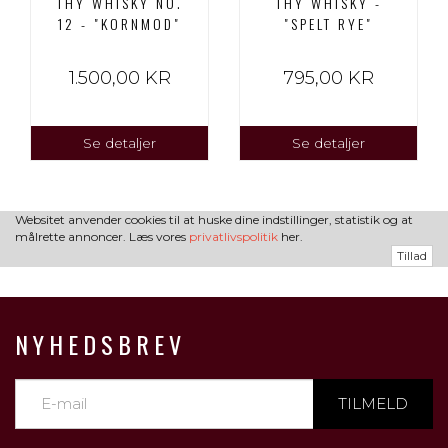
THY WHISKY NO.
THY WHISKY -
12 - "KORNMOD"
"SPELT RYE"
1.500,00 KR
795,00 KR
Se detaljer
Se detaljer
Websitet anvender cookies til at huske dine indstillinger, statistik og at
målrette annoncer. Læs vores
privatlivspolitik
her.
Tillad
NYHEDSBREV
TILMELD