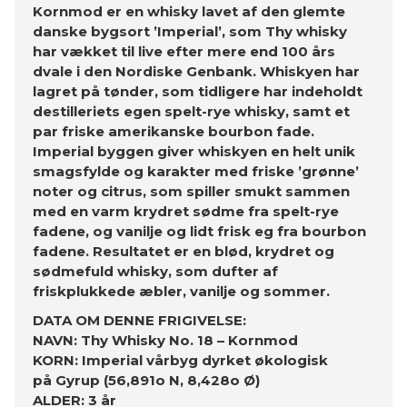
Kornmod er en whisky lavet af den glemte
danske bygsort ’Imperial’, som Thy whisky
har vækket til live efter mere end 100 års
dvale i den Nordiske Genbank. Whiskyen har
lagret på tønder, som tidligere har indeholdt
destilleriets egen spelt-rye whisky, samt et
par friske amerikanske bourbon fade.
Imperial byggen giver whiskyen en helt unik
smagsfylde og karakter med friske ’grønne’
noter og citrus, som spiller smukt sammen
med en varm krydret sødme fra spelt-rye
fadene, og vanilje og lidt frisk eg fra bourbon
fadene. Resultatet er en blød, krydret og
sødmefuld whisky, som dufter af
friskplukkede æbler, vanilje og sommer.
DATA OM DENNE FRIGIVELSE:
NAVN: Thy Whisky No. 18 – Kornmod
KORN: Imperial vårbyg dyrket økologisk
på Gyrup (56,891o N, 8,428o Ø)
ALDER: 3 år