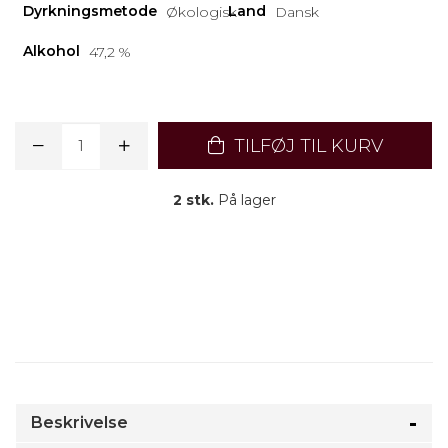
Dyrkningsmetode
Land
Økologisk
Dansk
Alkohol
47,2 %
TILFØJ TIL KURV
2 stk.
På lager
Beskrivelse