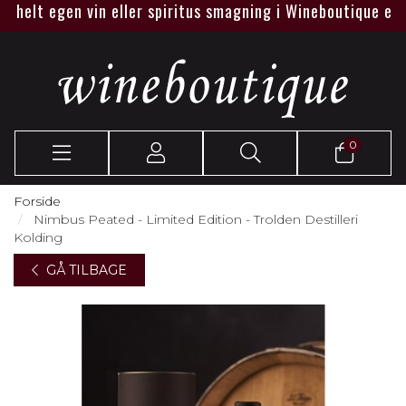
 helt egen vin eller spiritus smagning i Wineboutique eller 
0
Forside
Nimbus Peated - Limited Edition - Trolden Destilleri
Kolding
GÅ TILBAGE