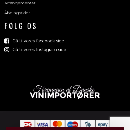
Arrangementer
Åbningstider
FØLG OS
Gå til vores facebook side
Gå til vores Instagram side
Vind med os
Vi trækker lod om rejser, produkter og alt mellem hi
jord der relaterer sig til vin, bobler & spiritus
Tilmeld