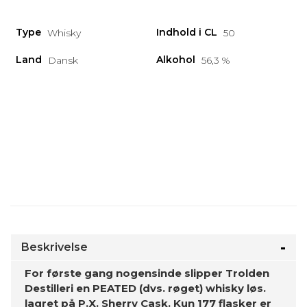
Type
Indhold i CL
Whisky
50
Land
Alkohol
Dansk
56,3 %
Beskrivelse
For første gang nogensinde slipper Trolden
Destilleri en PEATED (dvs. røget) whisky løs.
lagret på P.X. Sherry Cask. Kun 177 flasker er