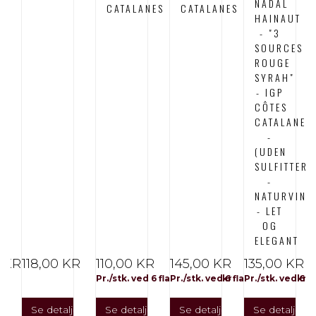
NADAL
CATALANES
CATALANES
HAINAUT
AL
- "3
SOURCES
ROUGE
SYRAH"
- IGP
CÔTES
CATALANES
-
(UDEN
SULFITTER
-
NATURVIN)
- LET
OG
ELEGANT
0 KR
118,00 KR
110,00 KR
145,00 KR
135,00 KR
Pr./stk. ved 6 flasker: 55,00 kr
Pr./stk. ved 6 flasker: 95,00 kr
Pr./stk. ved 6 f
er
Se detaljer
Se detaljer
Se detaljer
Se detaljer