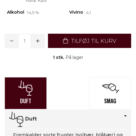
Rødt Kød
Alkohol
Vivino
14,5 %
4,1
TILFØJ TIL KURV
1 stk.
På lager
DUFT
SMAG
Duft
Fremkalder sorte frugter (solbær, blåbær) og