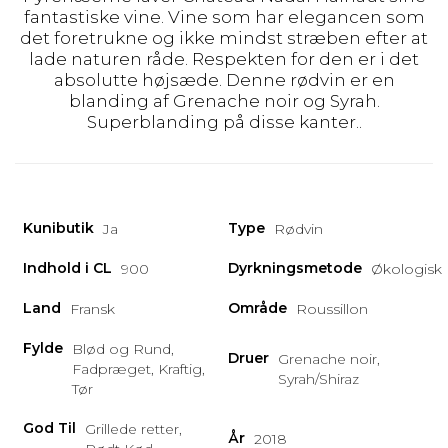
fantastiske vine. Vine som har elegancen som
det foretrukne og ikke mindst stræben efter at
lade naturen råde. Respekten for den er i det
absolutte højsæde. Denne rødvin er en
blanding af Grenache noir og Syrah.
Superblanding på disse kanter..
Kunibutik
Type
Ja
Rødvin
Indhold i CL
Dyrkningsmetode
900
Økologisk
Land
Område
Fransk
Roussillon
Fylde
Blød og Rund,
Druer
Grenache noir,
Fadpræget, Kraftig,
Syrah/Shiraz
Tør
God Til
Grillede retter,
År
2018