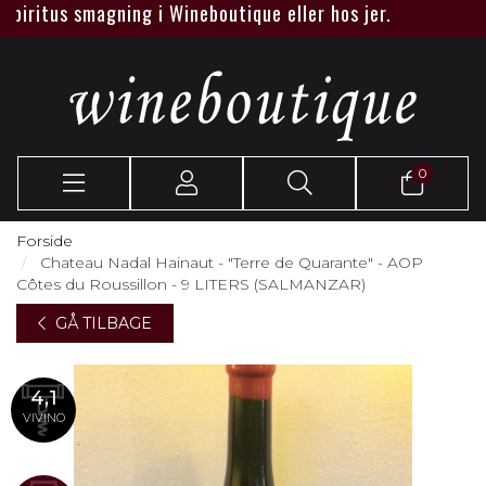
itus smagning i Wineboutique eller hos jer.
0
Forside
Chateau Nadal Hainaut - "Terre de Quarante" - AOP
Côtes du Roussillon - 9 LITERS (SALMANZAR)
GÅ TILBAGE
4,1
VIVINO