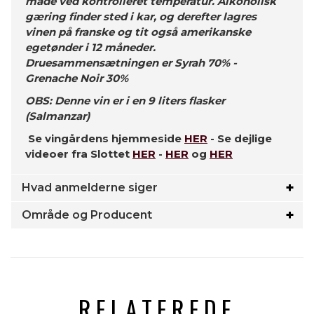
måde ved kontrolleret temperatur. Alkoholisk
gæring finder sted i kar, og derefter lagres
vinen på franske og tit også amerikanske
egetønder i 12 måneder.
Druesammensætningen er Syrah 70% -
Grenache Noir 30%
OBS: Denne vin er i en 9 liters flasker
(Salmanzar)
Se vingårdens hjemmeside
HER
- Se dejlige
videoer fra Slottet
HER
-
HER
og
HER
Hvad anmelderne siger
Område og Producent
RELATEREDE