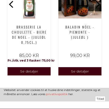
BRASSERIE LA
BALADIN NÖEL -
CHOULETTE - BIERE
PIEMONTE -
DE NOEL - (JULEØL
(JULEØL )
0,75CL.)
85,00 KR
99,00 KR
Pr./stk. ved 3 flasker: 75,00 kr
Se detaljer
Se detaljer
Websitet anvender cookies til at huske dine indstillinger, statistik og at
målrette annoncer. Læs vores
privatlivspolitik
her.
Tillad