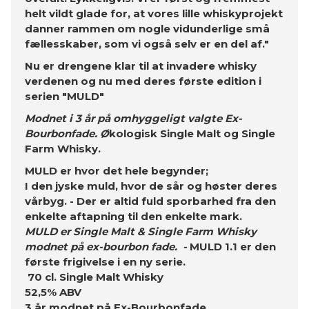
helt vildt glade for, at vores lille whiskyprojekt
danner rammen om nogle vidunderlige små
fællesskaber, som vi også selv er en del af."
Nu er drengene klar til at invadere whisky
verdenen og nu med deres første edition i
serien "MULD"
Modnet i 3 år på omhyggeligt valgte Ex-
Bourbonfade. Ø
kologisk Single Malt og Single
Farm Whisky.
MULD er hvor det hele begynder;
I den jyske muld, hvor de sår og høster deres
vårbyg. -
Der er altid fuld sporbarhed fra den
enkelte aftapning til den enkelte mark.
MULD er Single Malt & Single Farm Whisky
modnet på ex-bourbon fade. -
MULD 1.1 er den
første frigivelse i en ny serie.
70 cl. Single Malt Whisky
52,5% ABV
3 år modnet på Ex-Bourbonfade