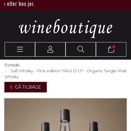
ller hos jer.
0
Forside
Sall Whisky - First edition "MULD 1,1" - Organic Single Malt
Whisky
GÅ TILBAGE