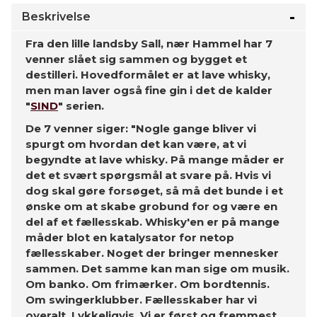
Beskrivelse
Fra den lille landsby Sall, nær Hammel har 7
venner slået sig sammen og bygget et
destilleri. Hovedformålet er at lave whisky,
men man laver også fine gin i det de kalder
"
SIND
" serien.
De 7 venner siger: "Nogle gange bliver vi
spurgt om hvordan det kan være, at vi
begyndte at lave whisky. På mange måder er
det et svært spørgsmål at svare på. Hvis vi
dog skal gøre forsøget, så må det bunde i et
ønske om at skabe grobund for og være en
del af et fællesskab. Whisky'en er på mange
måder blot en katalysator for netop
fællesskaber. Noget der bringer mennesker
sammen. Det samme kan man sige om musik.
Om banko. Om frimærker. Om bordtennis.
Om swingerklubber. Fællesskaber har vi
overalt. Lykkeligvis. Vi er først og fremmest