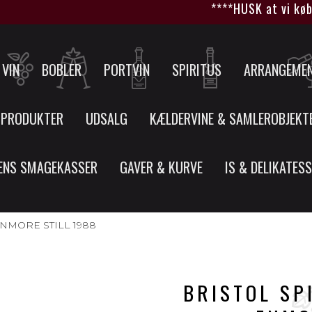
****HUSK at vi køber
VIN
BOBLER
PORTVIN
SPIRITUS
ARRANGEME
 PRODUKTER
UDSALG
KÆLDERVINE & SAMLEROBJEKT
ENS SMAGEKASSER
GAVER & KURVE
IS & DELIKATES
NMORE STILL 1988
BRISTOL SP