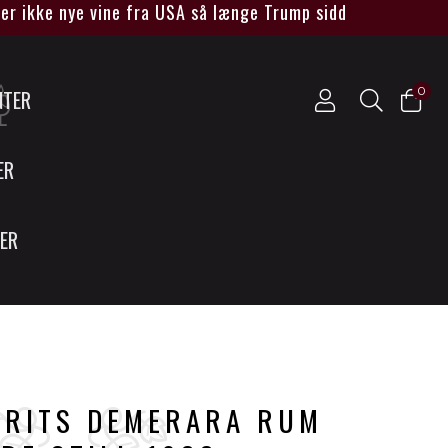
 ikke nye vine fra USA så længe Trump sidder ved magten*
0
NTER
ER
SER
IRITS DEMERARA RUM