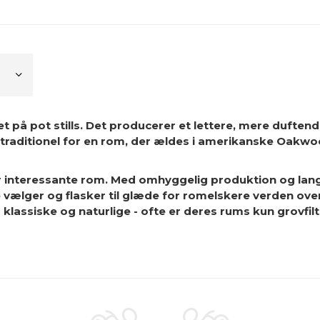
et på pot stills. Det producerer et lettere, mere dufte
e traditionel for en rom, der ældes i amerikanske Oakwoo
ter interessante rom. Med omhyggelig produktion og lan
 vælger og flasker til glæde for romelskere verden over
 klassiske og naturlige - ofte er deres rums kun grovfilt