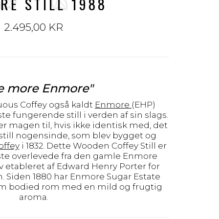
RE STILL 1988
2.495,00 KR
e more Enmore"
ous Coffey også kaldt
Enmore
(EHP)
te fungerende still i verden af sin slags.
r magen til, hvis ikke identisk med, det
 still nogensinde, som blev bygget og
offey
i 1832. Dette Wooden Coffey Still er
ste overlevede fra den gamle Enmore
v etableret af Edward Henry Porter for
n. Siden 1880 har Enmore Sugar Estate
m bodied rom med en mild og frugtig
aroma.