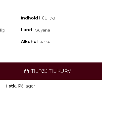
Indhold i CL
70
Land
lig
Guyana
Alkohol
43 %
TILFØJ TIL KURV
1 stk.
På lager