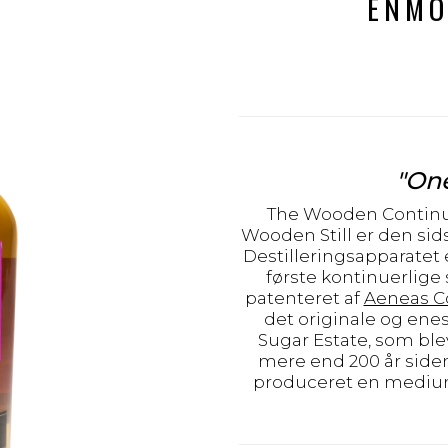
ENMO
"On
The Wooden Continu
Wooden Still er den sids
Destilleringsapparatet e
første kontinuerlige
patenteret af
Aeneas C
det originale og ene
Sugar Estate, som ble
mere end 200 år side
produceret en mediu