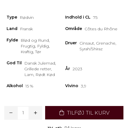
Type
Indhold i CL
Rødvin
75
Land
Område
Fransk
Côtes du Rhône
Fylde
Blød og Rund,
Druer
Cinsaut, Grenache,
Frugtig, Fyldig,
Syrah/Shiraz
Kraftig, Tør
God Til
Dansk Julemad,
År
Grillede retter,
2023
Lam, Rødt Kød
Alkohol
Vivino
15 %
3,9
TILFØJ TIL KURV