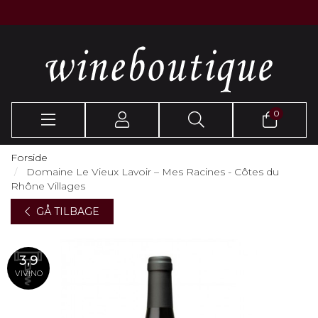
0
Forside
Domaine Le Vieux Lavoir – Mes Racines - Côtes du
Rhône Villages
GÅ TILBAGE
3,9
VIVINO