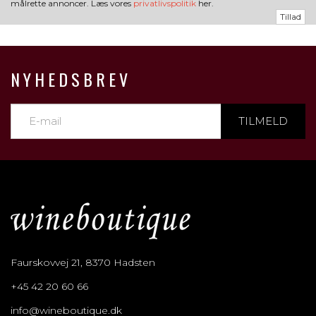
målrette annoncer. Læs vores
privatlivspolitik
her.
Tillad
NYHEDSBREV
TILMELD
Faurskovvej 21, 8370 Hadsten
+45 42 20 60 66
info@wineboutique.dk