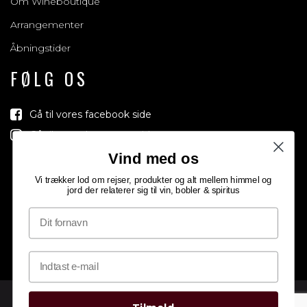
Om Wineboutique
Arrangementer
Åbningstider
FØLG OS
Gå til vores facebook side
Gå til vores Instagram side
Vind med os
Vi trækker lod om rejser, produkter og alt mellem himmel og
jord der relaterer sig til vin, bobler & spiritus