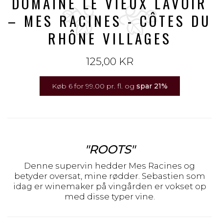
DOMAINE LE VIEUX LAVOIR
– MES RACINES - CÔTES DU
RHÔNE VILLAGES
125,00 KR
Køb 6 for 99.00 pr. fl. og
spar
21
%
"ROOTS"
Denne supervin hedder Mes Racines og
betyder oversat, mine rødder. Sebastien som
idag er winemaker på vingården er vokset op
med disse typer vine.