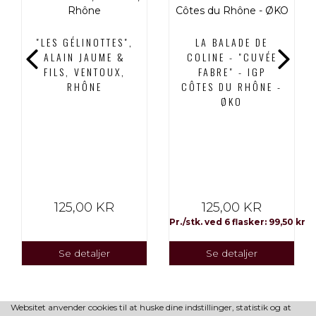
"LES GÉLINOTTES",
LA BALADE DE
ALAIN JAUME &
COLINE - "CUVÉE
FILS, VENTOUX,
FABRE" - IGP
RHÔNE
CÔTES DU RHÔNE -
ØKO
125,00 KR
125,00 KR
Pr./stk. ved 6 flasker: 99,50 kr
Se detaljer
Se detaljer
Websitet anvender cookies til at huske dine indstillinger, statistik og at