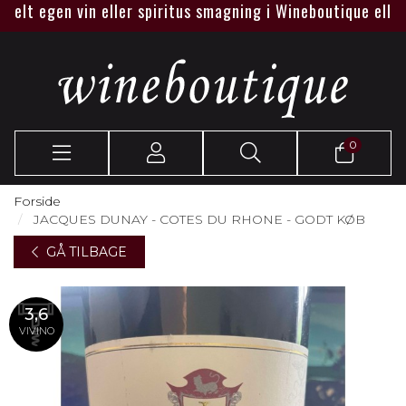
t egen vin eller spiritus smagning i Wineboutique eller hos 
0
Forside
JACQUES DUNAY - COTES DU RHONE - GODT KØB
GÅ TILBAGE
3,6
VIVINO