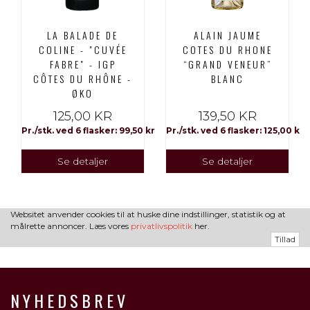
LA BALADE DE
ALAIN JAUME
COLINE - "CUVÉE
COTES DU RHONE
FABRE" - IGP
“GRAND VENEUR”
CÔTES DU RHÔNE -
BLANC
ØKO
125,00 KR
139,50 KR
 kr
Pr./stk. ved 6 flasker: 99,50 kr
Pr./stk. ved 6 flasker: 125,00 kr
Se detaljer
Se detaljer
Websitet anvender cookies til at huske dine indstillinger, statistik og at
målrette annoncer. Læs vores
privatlivspolitik
her.
Tillad
NYHEDSBREV