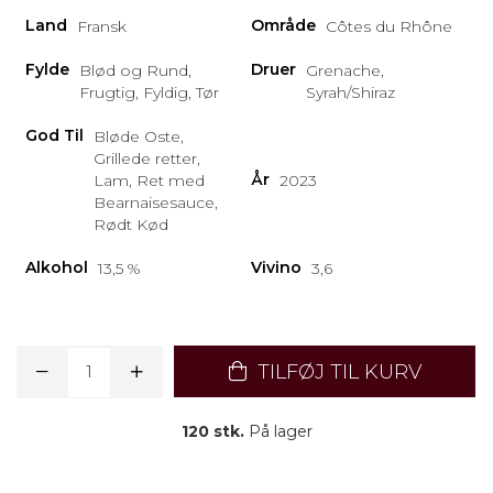
Land
Område
Fransk
Côtes du Rhône
Fylde
Druer
Blød og Rund,
Grenache,
Frugtig, Fyldig, Tør
Syrah/Shiraz
God Til
Bløde Oste,
Grillede retter,
År
Lam, Ret med
2023
Bearnaisesauce,
Rødt Kød
Alkohol
Vivino
13,5 %
3,6
TILFØJ TIL KURV
120 stk.
På lager