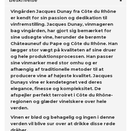
Beskrivelse
Vingården Jacques Dunay fra Côte du Rhône
er kendt for sin passion og dedikation til
vinfremstilling. Jacques Dunay, vinmageren
bag vingården, har gjort sig bemærket for
sine udsøgte vine, herunder de berømte
Châteauneuf du Pape og Côte du Rhône. Han
lægger stor vægt på kvaliteten af ​​sine druer
og hele produktionsprocessen. Han passer
sine vinmarker med stor omhu og er
afhængig af traditionelle metoder til at
producere vine af højeste kvalitet. Jacques
Dunays vine er kendetegnet ved deres
elegance, finesse og kompleksitet. De
afspejler perfekt terroiret i Côte du Rhône-
regionen og glæder vinelskere over hele
verden.
Vinen er blød og behagelig og ingen i denne
verden vil blive sur over at drikke disse røde
dråber.