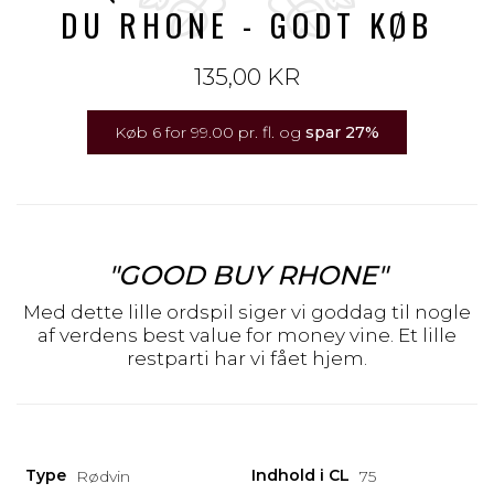
DU RHONE - GODT KØB
135,00 KR
Køb 6 for 99.00 pr. fl. og
spar
27
%
"GOOD BUY RHONE"
Med dette lille ordspil siger vi goddag til nogle
af verdens best value for money vine. Et lille
restparti har vi fået hjem.
Type
Indhold i CL
Rødvin
75