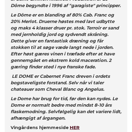
Dôme begyndte i 1996 af "garagiste" principper.
Le Dôme er en blanding af 80% Cab. Franc og
20% Merlot. Druerne høstes med lavt udbytte
og maks 4 klasser druer pr. stok. Terroir er sand
med jernholdig jord og sydvendt skråning.
Dette giver en fantastisk dræning og får
stokken til at søge væde langt nede i jorden.
Efter høst gæres vinen i træfade efter at have
gennemgået en ekstrem kold maceration. 2
gæring finder sted i nye franske fade.
LE DOME er Cabernet Franc dreven i ordets
bogstaveligste forstand. Selv når vi taler
chateauer som Cheval Blanc og Angelus.
Le Dome har brug for tid, før den kan nydes. Le
Dome er normalt bedre med mindst 8-10 års
flaskemodning. Selvfølgelig kan det variere lidt,
afhængigt af årgangen.
Vingårdens hjemmeside
HER