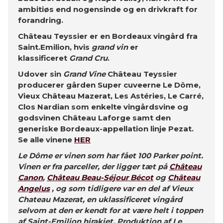
ambitiøs end nogensinde og en drivkraft for
forandring.
Château Teyssier er en Bordeaux vingård fra
Saint.Emilion, hvis
grand vin
er
klassificeret
Grand Cru
.
Udover sin
Grand Vine
Château Teyssier
producerer gården Super cuveerne Le Dôme,
Vieux Château Mazerat, Les Astéries, Le Carré,
Clos Nardian som enkelte vingårdsvine og
godsvinen Château Laforge samt den
generiske Bordeaux-appellation linje Pezat.
Se alle vinene
HER
Le Dôme er vinen som har fået 100 Parker point.
Vinen er fra parceller, der ligger tæt på
Château
Canon
,
Château Beau-Séjour Bécot
og
Château
Angelus
, og som tidligere var en del af Vieux
Chateau Mazerat, en uklassificeret vingård
selvom at den er kendt for at være helt i toppen
af Saint-Emilion hirakiet. Produktion af Le