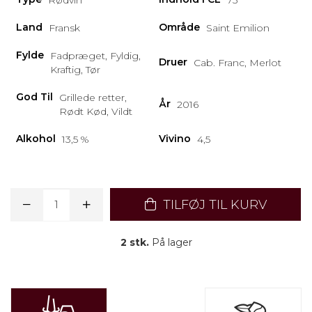
Rødvin
75
Land
Område
Fransk
Saint Emilion
Fylde
Fadpræget, Fyldig,
Druer
Cab. Franc, Merlot
Kraftig, Tør
God Til
Grillede retter,
År
2016
Rødt Kød, Vildt
Alkohol
Vivino
13,5 %
4,5
TILFØJ TIL KURV
2 stk.
På lager