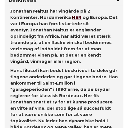
Beskrivelse
Jonathan Maltus har vingårde på 2
kontinenter. Nordamerika
HER
og Europa. Det
var i Europa han først startede sit
eventyr. Jonathan Maltus er englænder
oprindeligt fra Afrika, har altid været stærk
troende på, at en flaske vin skal bedømmes
ved smag af indholdet frem for at man
bedømmer vinen på, at det er en kendt
vingård, vinmager eller region.
Hans filosofi kan bedst beskrives i to dele: gør
tingene anderledes og gør tingene bedre. Han
ankommer til Saint-Émilion i
"garageperioden" i 1990'erne, da de bryder
reglerne for klassisk Bordeaux. Her fik
Jonathan snart et ry for at kunne producere
en vifte af vine, der stod lige så succesfuldt
for at være unikke som for at være
topkvalitet. Nu leder han dynamiske hold i
både Bordeaux og Napa Valley, han er mere