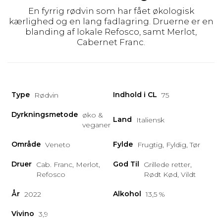
En fyrrig rødvin som har fået økologisk
kærlighed og en lang fadlagring. Druerne er en
blanding af lokale Refosco, samt Merlot,
Cabernet Franc.
Type
Indhold i CL
Rødvin
75
Dyrkningsmetode
øko &
Land
Italiensk
veganer
Område
Fylde
Veneto
Frugtig, Fyldig, Tør
Druer
God Til
Cab. Franc, Merlot,
Grillede retter,
Refosco
Rødt Kød, Vildt
År
Alkohol
2022
13,5 %
Vivino
3,9