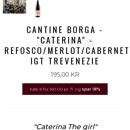
CANTINE BORGA -
"CATERINA" -
REFOSCO/MERLOT/CABERNET
IGT TREVENEZIE
195,00 KR
Køb 6 for 160.00 pr. fl. og
spar
18
%
"Caterina The girl"