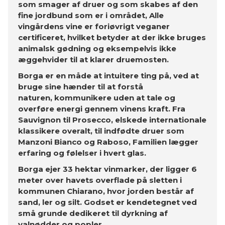
som smager af druer og som skabes af den
fine jordbund som er i området, Alle
vingårdens vine er foriøvrigt veganer
certificeret, hvilket betyder at der ikke bruges
animalsk gødning og eksempelvis ikke
æggehvider til at klarer druemosten.
Borga er en måde at intuitere ting på, ved at
bruge sine hænder til at forstå
naturen, kommunikere uden at tale og
overføre energi gennem vinens kraft.
Fra
Sauvignon til Prosecco, elskede internationale
klassikere overalt, til indfødte druer som
Manzoni Bianco og Raboso, Familien lægger
erfaring og følelser i hvert glas.
Borga ejer 33 hektar vinmarker, der ligger 6
meter over havets overflade på sletten i
kommunen Chiarano, hvor jorden består af
sand, ler og silt. Godset er kendetegnet ved
små grunde dedikeret til dyrkning af
valnødder og popler.