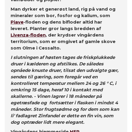
Man dyrker et generøst land, rig på vand og
mineraler som bor, fosfor og kalium, som
Piave
-floden og dens bifloder altid har
leveret.
Planter gror langs bredden af ​​
Livenza-floden
, der krydser vingårdens
territorium, som er omgivet af gamle skove
som Olme i Cessalto.
I slutningen af ​​høsten tages de friskplukkede
druer i kælderen og afstilkes. De således
opnåede knuste druer, tilsat den udvalgte gær,
sendes til gæring, som foregår ved en
kontrolleret temperatur mellem 24 og 26 ° C, i
omkring 15 dage, heraf 10 i kontakt med
skallerne. - Vinen lagrer i 18 måneder på
egetræsfade og fortsætter i flasken i mindst 4
måneder. Stor frugtsødme og for dem som kan
li' fadlagret Zinfandel er dette en fin vin, som
dog optræder lidt mere elegant.
Vingårdens hjemmeside
HER