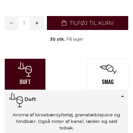
TILFØJ TIL KURV
30 stk.
På lager
DUFT
SMAG
Duft
Aroma af kirsebærsyltetøj, granatæblejuice og
hindbær. Også noter af kanel, læder og sød
tobak.