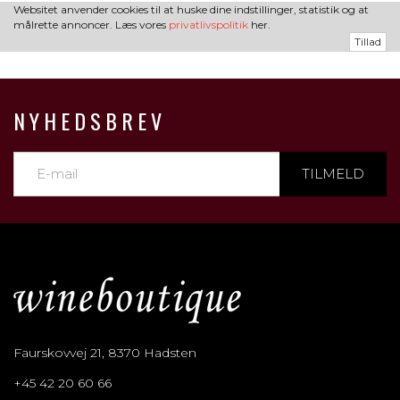
Websitet anvender cookies til at huske dine indstillinger, statistik og at
målrette annoncer. Læs vores
privatlivspolitik
her.
Tillad
NYHEDSBREV
TILMELD
Faurskovvej 21, 8370 Hadsten
+45 42 20 60 66