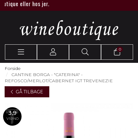
que eller hos jer.
0
Forside
CANTINE BORGA - "CATERINA" -
REFOSCO/MERLOT/CABERNET IGT TREVENEZIE
GÅ TILBAGE
3,9
VIVINO