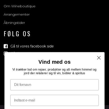
Om Wineboutique
Arrangementer
Åbningstider
FØLG OS
Gå til vores facebook side
Gå til vores Instagram side
Vind med os
Vi trækker lod om rejser, produkter og alt mellem himmel og
jord der relaterer sig til vin, bobler & spiritus