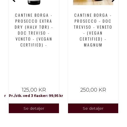
CANTINE BORGA -
CANTINE BORGA -
PROSECCO EXTRA
PROSECCO - DOC
DRY (HALV TØR) -
TREVISO - VENETO
DOC TREVISO -
- (VEGAN
VENETO - (VEGAN
CERTIFIED) -
CERTIFIED) -
MAGNUM
125,00 KR
250,00 KR
0 kr
Pr./stk. ved 3 flasker: 99,95 kr
Se detaljer
Se detaljer