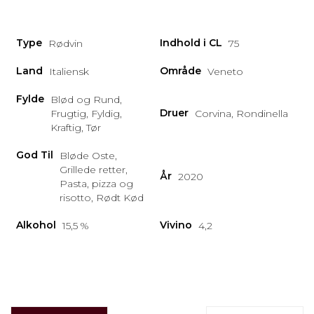
Type
Indhold i CL
Rødvin
75
Land
Område
Italiensk
Veneto
Fylde
Blød og Rund,
Druer
Frugtig, Fyldig,
Corvina, Rondinella
Kraftig, Tør
God Til
Bløde Oste,
Grillede retter,
År
2020
Pasta, pizza og
risotto, Rødt Kød
Alkohol
Vivino
15,5 %
4,2