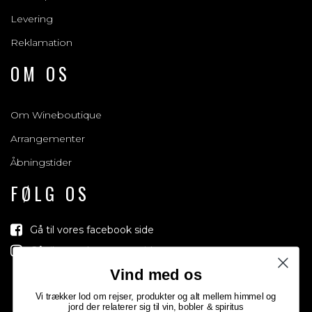
Levering
Reklamation
OM OS
Om Wineboutique
Arrangementer
Åbningstider
FØLG OS
Gå til vores facebook side
Gå til vores Instagram side
Vind med os
Vi trækker lod om rejser, produkter og alt mellem himmel og
jord der relaterer sig til vin, bobler & spiritus