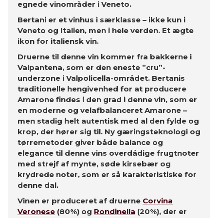
egnede vinområder i Veneto.
Bertani er et vinhus i særklasse – ikke kun i
Veneto og Italien, men i hele verden. Et ægte
ikon for italiensk vin.
Druerne til denne vin kommer fra bakkerne i
Valpantena, som er den eneste ”cru”-
underzone i Valpolicella-området. Bertanis
traditionelle hengivenhed for at producere
Amarone findes i den grad i denne vin, som er
en moderne og velafbalanceret Amarone –
men stadig helt autentisk med al den fylde og
krop, der hører sig til. Ny gæringsteknologi og
tørremetoder giver både balance og
elegance til denne vins overdådige frugtnoter
med strejf af mynte, søde kirsebær og
krydrede noter, som er så karakteristiske for
denne dal.
Vinen er produceret af druerne
Corvina
Veronese
(80%) og
Rondinella
(20%), der er