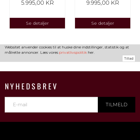
5.995,00 KR
9.995,00 KR
Se detaljer
Se detaljer
Websitet anvender cookies til at huske dine indstillinger, statistik og at
målrette annoncer. Læs vores
privatlivspolitik
her.
Tillad
NYHEDSBREV
TILMELD