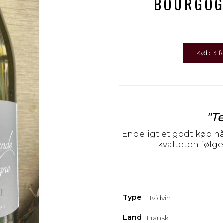
BOURGOG
Køb 3 fo
"T
Endeligt et godt køb n
kvalteten følger
Type
Hvidvin
Land
Fransk