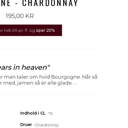
NE - CHARDONNAY
195,00 KR
r 148.00 pr. fl. og
spar
25
%
ears in heaven"
år man taler om hvid Bourgogne. Når så
 med, jamen så er alle glade......
Indhold i CL
75
Druer
Chardonnay