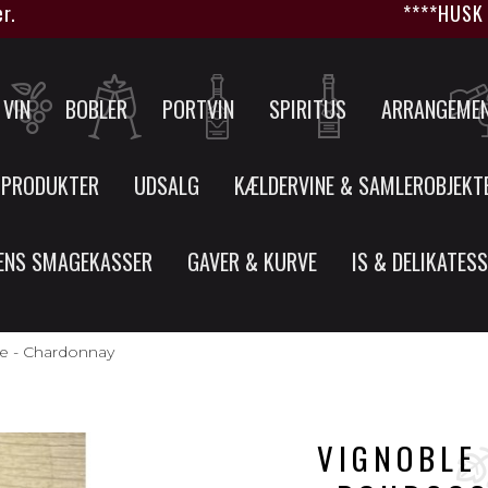
****HUSK at vi
VIN
BOBLER
PORTVIN
SPIRITUS
ARRANGEME
 PRODUKTER
UDSALG
KÆLDERVINE & SAMLEROBJEKT
ENS SMAGEKASSER
GAVER & KURVE
IS & DELIKATES
e - Chardonnay
VIGNOBLE 