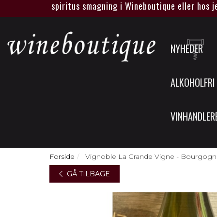
vin eller spiritus smagning i Wineboutique eller hos jer.
NYHEDER
ALKOHOLFRI
VINHANDLER
Forside
Vignoble La Grande Vigne - Bourgogn
GÅ TILBAGE