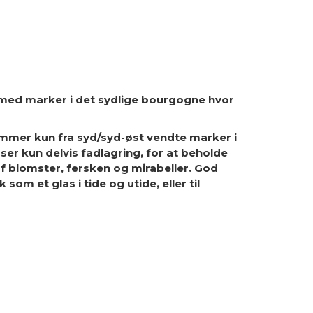
 med marker i det sydlige bourgogne hvor
mmer kun fra syd/syd-øst vendte marker i
ser kun delvis fadlagring, for at beholde
af blomster, fersken og mirabeller. God
om et glas i tide og utide, eller til
R