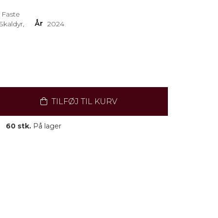
, Faste
År
Skaldyr,
2024
TILFØJ TIL KURV
60 stk.
På lager