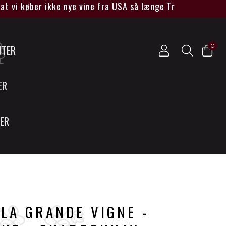
 køber ikke nye vine fra USA så længe Trump sidder ved m
0
NTER
ER
SER
LA GRANDE VIGNE -