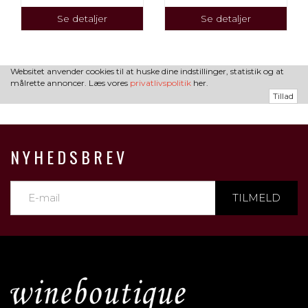
Se detaljer
Se detaljer
Websitet anvender cookies til at huske dine indstillinger, statistik og at
målrette annoncer. Læs vores
privatlivspolitik
her.
Tillad
NYHEDSBREV
TILMELD