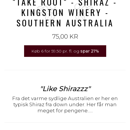
"TAKE ROOT" - SHIRAZ -
KINGSTON WINERY -
SOUTHERN AUSTRALIA
75,00 KR
Køb 6 for 59.50 pr. fl. og
spar
21
%
"Like Shirazzz"
Fra det varme sydlige Australien er her en
typisk Shiraz fra down under. Her får man
meget for pengene......