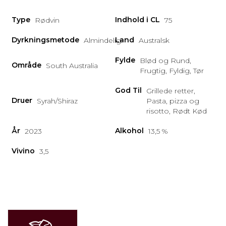
Type
Indhold i CL
Rødvin
75
Dyrkningsmetode
Land
Almindelig
Australsk
Fylde
Blød og Rund,
Område
South Australia
Frugtig, Fyldig, Tør
God Til
Grillede retter,
Druer
Syrah/Shiraz
Pasta, pizza og
risotto, Rødt Kød
År
Alkohol
2023
13,5 %
Vivino
3,5