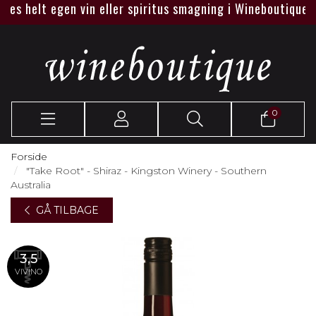
s helt egen vin eller spiritus smagning i Wineboutique eller
0
Forside
"Take Root" - Shiraz - Kingston Winery - Southern
Australia
GÅ TILBAGE
3,5
VIVINO