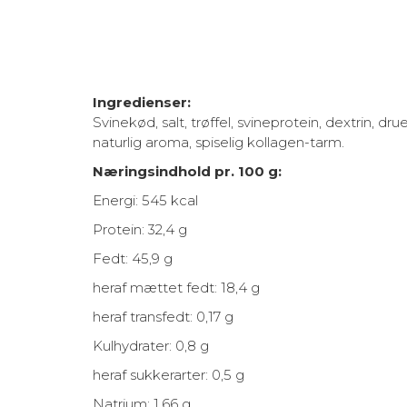
Ingredienser:
Svinekød, salt, trøffel, svineprotein, dextrin, dru
naturlig aroma, spiselig kollagen-tarm.
Næringsindhold pr. 100 g:
Energi: 545 kcal
Protein: 32,4 g
Fedt: 45,9 g
heraf mættet fedt: 18,4 g
heraf transfedt: 0,17 g
Kulhydrater: 0,8 g
heraf sukkerarter: 0,5 g
Natrium: 1,66 g