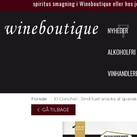
gen vin eller spiritus smagning i Wineboutique eller hos jer.
NYHEDER
ALKOHOLFRI
VINHANDLER
Forside
El Conchel - Små fuet snacks af spanske 
GÅ TILBAGE