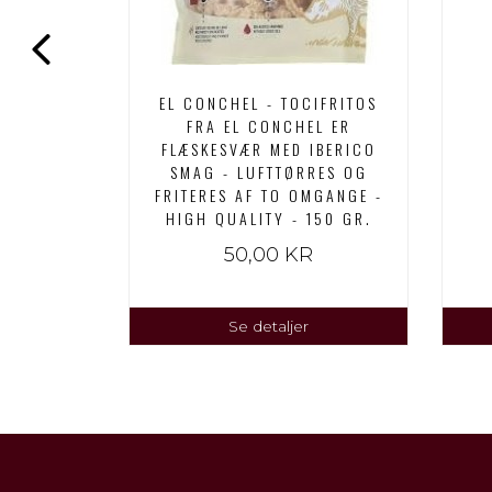
, SOM
DRET MED
 - HIGH
 GR.
EL CONCHEL - TOCIFRITOS
FRA EL CONCHEL ER
FLÆSKESVÆR MED IBERICO
SMAG - LUFTTØRRES OG
FRITERES AF TO OMGANGE -
HIGH QUALITY - 150 GR.
50,00 KR
Se detaljer