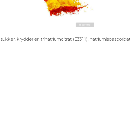
esukker, krydderier, trinatriumcitrat (E331iii), natriumisoascorbat