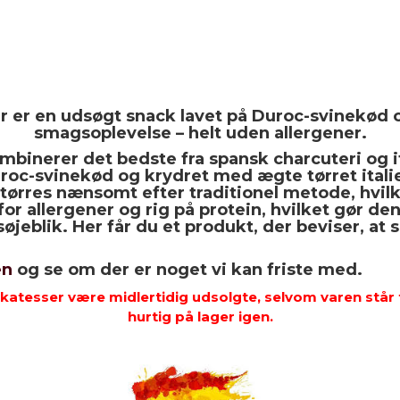
r er en udsøgt snack lavet på Duroc-svinekød og i
smagsoplevelse – helt uden allergener.
ombinerer det bedste fra spansk charcuteri og i
uroc-svinekød og krydret med ægte tørret italie
fttørres nænsomt efter traditionel metode, hvilk
or allergener og rig på protein, hvilket gør den 
usøjeblik. Her får du et produkt, der beviser, a
en
og se om der er noget vi kan friste med.
katesser være midlertidig udsolgte, selvom varen står t
hurtig på lager igen.