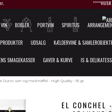
****HUSK at
VIN
BOBLER
PORTVIN
SPIRITUS
ARRANGEME
 PRODUKTER
UDSALG
KÆLDERVINE & SAMLEROBJEKT
ENS SMAGEKASSER
GAVER & KURVE
IS & DELIKATES
Duroc svin og med trøffel - High Quality - 55 gr.
EL CONCHEL 