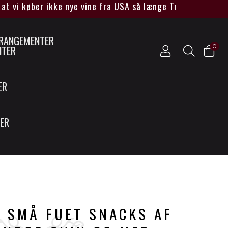
 vi køber ikke nye vine fra USA så længe Trump sidder ve
0
NTER
ER
SER
- SMÅ FUET SNACKS AF