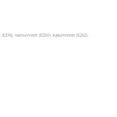
 (E316), natriumnitrit (E250), kaliumnitrat (E252),