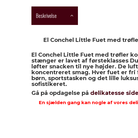
Beskrivelse
El Conchel Little Fuet med trøfle
El Conchel Little Fuet med trøfler k
stænger er lavet af førsteklasses D
løfter snacken til nye højder. De lu
koncentreret smag. Hver fuet er fri f
børn, sportstasken og det lille luks
sofistikeret.
Gå på opdagelse på
delikatesse sid
En sjælden gang kan nogle af vores deli