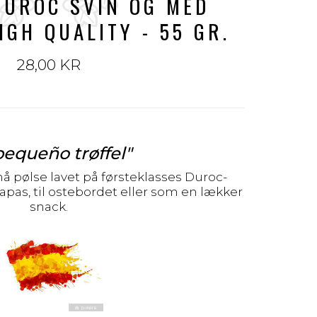
DUROC SVIN OG MED
IGH QUALITY - 55 GR.
28,00 KR
pequeño trøffel
"
å pølse lavet på førsteklasses Duroc-
apas, til ostebordet eller som en lækker
snack.