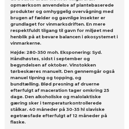
opmærksom anvendelse af plantebaserede
produkter og omhyggelig overvågning med
brugen af ​​fælder og gavnlige insekter er
grundlaget for vinmarksdriften. En mere
respektfuldt tilgang til gavn for miljøet med
henblik på at bevare balancen i økosystemet i
vinmarkerne.
Højde: 280-350 moh. Eksponering: Syd.
Håndhøstes, sidst i september og
begyndelsen af ​​oktober. Vinstokken
tørbeskæres manuelt. Den gennemgår også
manuel tipning og topping, og
bundtælling. Blød presning af druerne
efterfulgt af maceration tager omkring 25
dage. Den alkoholiske og malolaktiske
gæring sker i temperaturkontrollerede
stålkar. 40 måneder på 30-35 hl slaviske
egetræsfade efterfulgt af 12 måneder på
flaske.