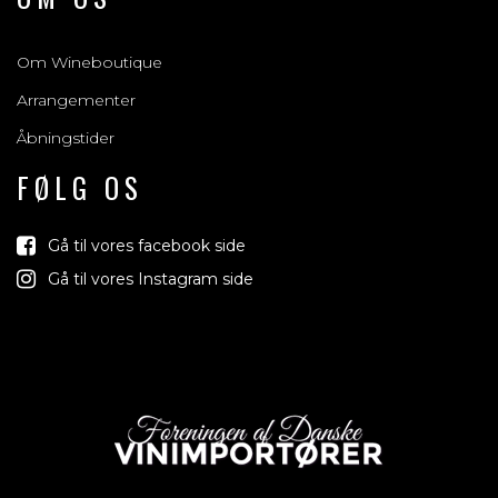
Om Wineboutique
Arrangementer
Åbningstider
FØLG OS
Gå til vores facebook side
Gå til vores Instagram side
Vind med os
Vi trækker lod om rejser, produkter og alt mellem himmel og
jord der relaterer sig til vin, bobler & spiritus