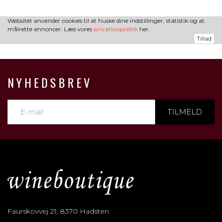
Websitet anvender cookies til at huske dine indstillinger, statistik og at
målrette annoncer. Læs vores
privatlivspolitik
her.
Tillad
NYHEDSBREV
TILMELD
Faurskovvej 21, 8370 Hadsten