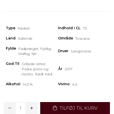
Type
Indhold i CL
Rødvin
75
Land
Område
Italiensk
Toscana
Fylde
Fadpræget, Fyldig,
Druer
Sangiovese
Kraftig, Tør
God Til
Grillede retter,
År
Pasta, pizza og
2017
risotto, Rødt Kød
Alkohol
Vivino
14,5 %
4,4
TILFØJ TIL KURV