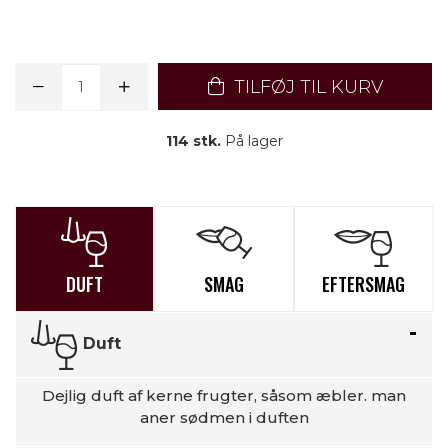
TILFØJ TIL KURV
114 stk.
På lager
DUFT
SMAG
EFTERSMAG
Duft
Dejlig duft af kerne frugter, såsom æbler. man
aner sødmen i duften