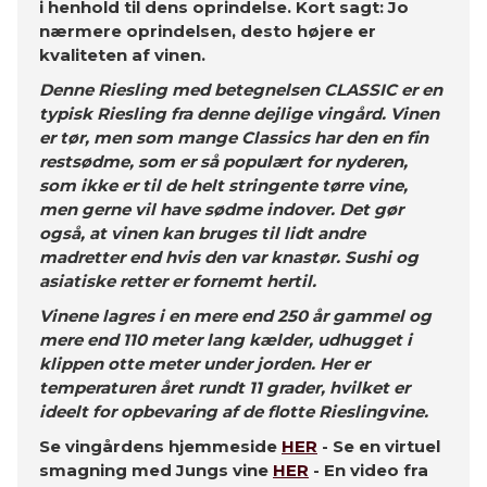
i henhold til dens oprindelse. Kort sagt: Jo
nærmere oprindelsen, desto højere er
kvaliteten af ​​vinen.
Denne Riesling med betegnelsen CLASSIC er en
typisk Riesling fra denne dejlige vingård. Vinen
er tør, men som mange Classics har den en fin
restsødme, som er så populært for nyderen,
som ikke er til de helt stringente tørre vine,
men gerne vil have sødme indover. Det gør
også, at vinen kan bruges til lidt andre
madretter end hvis den var knastør. Sushi og
asiatiske retter er fornemt hertil.
Vinene lagres i en mere end 250 år gammel og
mere end 110 meter lang kælder, udhugget i
klippen otte meter under jorden. Her er
temperaturen året rundt 11 grader, hvilket er
ideelt for opbevaring af de flotte Rieslingvine.
Se vingårdens hjemmeside
HER
- Se en virtuel
smagning med Jungs vine
HER
- En video fra