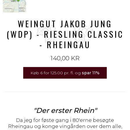
WEINGUT JAKOB JUNG
(WDP) - RIESLING CLASSIC
- RHEINGAU
140,00 KR
Køb 6 for 125.00 pr. fl. og
spar
11
%
"Der erster Rhein"
Da jeg for føste gang i 80'erne besøgte
Rheingau og konge vingården over dem alle,