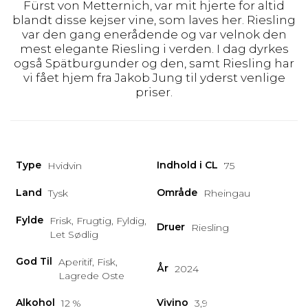
Fürst von Metternich, var mit hjerte for altid
blandt disse kejser vine, som laves her. Riesling
var den gang enerådende og var velnok den
mest elegante Riesling i verden. I dag dyrkes
også Spätburgunder og den, samt Riesling har
vi fået hjem fra Jakob Jung til yderst venlige
priser.
Type
Indhold i CL
Hvidvin
75
Land
Område
Tysk
Rheingau
Fylde
Frisk, Frugtig, Fyldig,
Druer
Riesling
Let Sødlig
God Til
Aperitif, Fisk,
År
2024
Lagrede Oste
Alkohol
Vivino
12 %
3,9