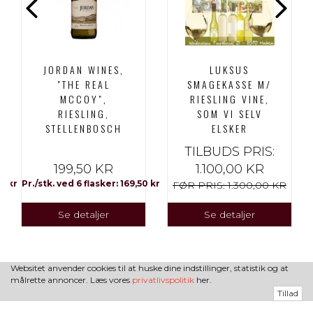
JORDAN WINES,
LUKSUS
"THE REAL
SMAGEKASSE M/
MCCOY",
RIESLING VINE,
RIESLING,
SOM VI SELV
STELLENBOSCH
ELSKER
TILBUDS PRIS:
199,50 KR
1.100,00 KR
00 kr
Pr./stk. ved 6 flasker: 169,50 kr
FØR PRIS:
1.300,00 KR
Se detaljer
Se detaljer
Websitet anvender cookies til at huske dine indstillinger, statistik og at
målrette annoncer. Læs vores
privatlivspolitik
her.
Tillad