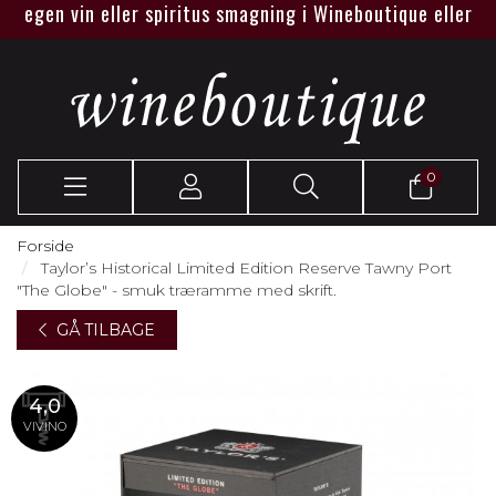
gen vin eller spiritus smagning i Wineboutique eller hos jer.
0
Forside
Taylor’s Historical Limited Edition Reserve Tawny Port
"The Globe" - smuk træramme med skrift.
GÅ TILBAGE
4,0
VIVINO