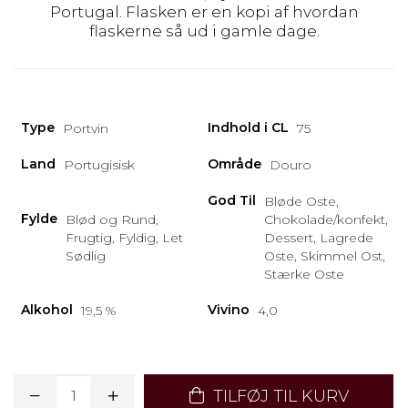
Portugal. Flasken er en kopi af hvordan
flaskerne så ud i gamle dage.
Type
Indhold i CL
Portvin
75
Land
Område
Portugisisk
Douro
God Til
Bløde Oste,
Fylde
Blød og Rund,
Chokolade/konfekt,
Frugtig, Fyldig, Let
Dessert, Lagrede
Sødlig
Oste, Skimmel Ost,
Stærke Oste
Alkohol
Vivino
19,5 %
4,0
TILFØJ TIL KURV