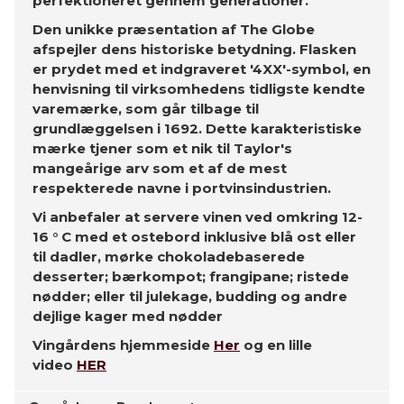
perfektioneret gennem generationer."
Den unikke præsentation af The Globe
afspejler dens historiske betydning. Flasken
er prydet med et indgraveret '4XX'-symbol, en
henvisning til virksomhedens tidligste kendte
varemærke, som går tilbage til
grundlæggelsen i 1692. Dette karakteristiske
mærke tjener som et nik til Taylor's
mangeårige arv som et af de mest
respekterede navne i portvinsindustrien.
Vi anbefaler at servere vinen ved omkring 12-
16 ° C med et ostebord inklusive blå ost eller
til dadler, mørke chokoladebaserede
desserter; bærkompot; frangipane; ristede
nødder; eller til julekage, budding og andre
dejlige kager med nødder
Vingårdens hjemmeside
Her
og en lille
video
HER