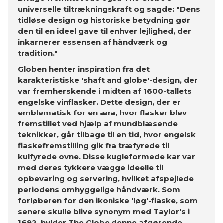
universelle tiltrækningskraft og sagde: "Dens
tidløse design og historiske betydning gør
den til en ideel gave til enhver lejlighed, der
inkarnerer essensen af ​​håndværk og
tradition."
Globen henter inspiration fra det
karakteristiske 'shaft and globe'-design, der
var fremherskende i midten af ​​1600-tallets
engelske vinflasker. Dette design, der er
emblematisk for en æra, hvor flasker blev
fremstillet ved hjælp af mundblæsende
teknikker, går tilbage til en tid, hvor engelsk
flaskefremstilling gik fra træfyrede til
kulfyrede ovne. Disse kugleformede kar var
med deres tykkere vægge ideelle til
opbevaring og servering, hvilket afspejlede
periodens omhyggelige håndværk. Som
forløberen for den ikoniske 'løg'-flaske, som
senere skulle blive synonym med Taylor's i
1692, hylder The Globe denne afgørende