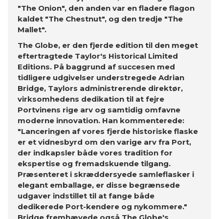
"The Onion", den anden var en fladere flagon
kaldet "The Chestnut", og den tredje "The
Mallet".
The Globe, er den fjerde edition til den meget
eftertragtede Taylor's Historical Limited
Editions. På baggrund af succesen med
tidligere udgivelser understregede Adrian
Bridge, Taylors administrerende direktør,
virksomhedens dedikation til at fejre
Portvinens rige arv og samtidig omfavne
moderne innovation. Han kommenterede:
"Lanceringen af ​​vores fjerde historiske flaske
er et vidnesbyrd om den varige arv fra Port,
der indkapsler både vores tradition for
ekspertise og fremadskuende tilgang.
Præsenteret i skræddersyede samleflasker i
elegant emballage, er disse begrænsede
udgaver indstillet til at fange både
dedikerede Port-kendere og nykommere."
Bridge fremhævede også The Globe's