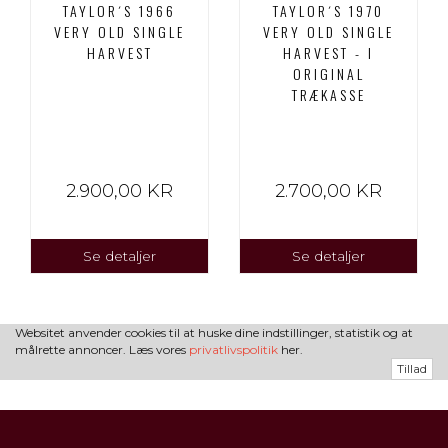
TAYLOR´S 1966
TAYLOR´S 1970
VERY OLD SINGLE
VERY OLD SINGLE
HARVEST
HARVEST - I
ORIGINAL
TRÆKASSE
2.900,00 KR
2.700,00 KR
Se detaljer
Se detaljer
Websitet anvender cookies til at huske dine indstillinger, statistik og at
målrette annoncer. Læs vores
privatlivspolitik
her.
Tillad