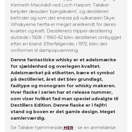
Kenneth MacAskill ved Loch Harport. Talisker
betyder desuden ’bjergskrænt’, og destilleriet
befinder sig som det eneste på vulkanøen Skye.
Whiskyerne herfra er meget anerkendt for deres
kvalitet og kraft. Destilleriets trippel-destillering
sluttede i 1928. I 1960-62 blev destilleriet ombygget
efter en brand. Efterfølgende, i 1972, blev det
omformet til dampopvarmning.
Denne fantastiske whisky er et adelsmærke
for sjældenhed og overlegen kvalitet.
Adelsmærket på etiketten, bære et symbol
på destilleriet, året det blev grundlagt,
fadtype og monogram for whisky makeren.
Hver flaske i serien har et release nummer,
som viser hvilket fad man speciel udvalgte til
Destillers Edition. Denne flaske er i fejlfri
stand og boxen er det gamle design. Meget
samlerværdig.
Se Talisker hjemmeside
HER
- se en anmeldelse