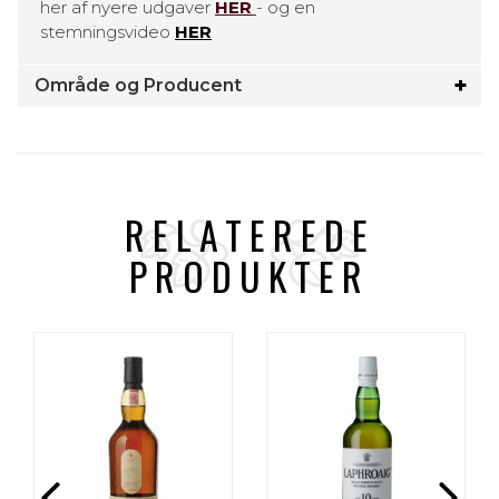
her af nyere udgaver
HER
- og en
stemningsvideo
HER
Område og Producent
RELATEREDE
PRODUKTER