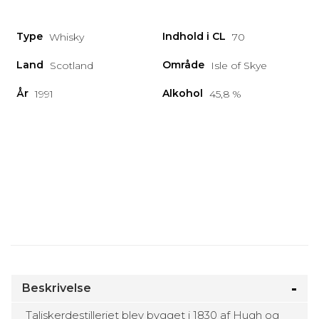
Type
Indhold i CL
Whisky
70
Land
Område
Scotland
Isle of Skye
År
Alkohol
1991
45,8 %
Beskrivelse
Taliskerdestilleriet blev bygget i 1830 af Hugh og