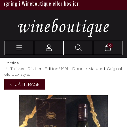
agning i Wineboutique eller hos jer.
0
Forside
Talisker "Distillers Edition" 1991 - Double Matured. Original
old box style.
GÅ TILBAGE