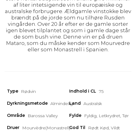
af liter intetsigende vin til europæiske og
australske forbrugere. Ældgamle vinstokke blev
brændt på de jorde som nu tilhøre Rusden
vingården. Over 20 år efter er de gamle sorter
igen blevet tilplantet og som i gamle dage står
de som bush vine. Denne vin er på druen
Mataro, som du måske kender som Mourvedre
eller som Monastrell i Spanien.
Type
Indhold i CL
Rødvin
75
Dyrkningsmetode
Land
Almindelig
Australsk
Område
Fylde
Barossa Valley
Fyldig, Letkrydret, Tør
Druer
God Til
Mourvèdre(Monastrell)
Rødt Kød, Vildt