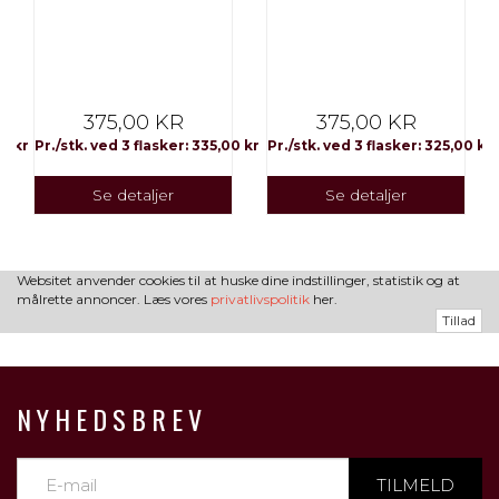
375,00 KR
375,00 KR
00 kr
Pr./stk. ved 3 flasker: 335,00 kr
Pr./stk. ved 3 flasker: 325,00 kr
Se detaljer
Se detaljer
Websitet anvender cookies til at huske dine indstillinger, statistik og at
målrette annoncer. Læs vores
privatlivspolitik
her.
Tillad
NYHEDSBREV
TILMELD