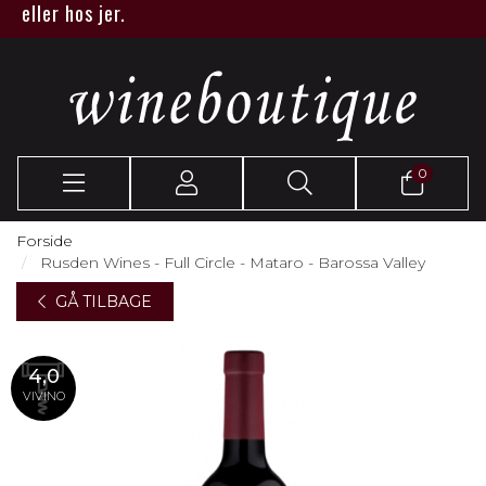
ller hos jer.
0
Forside
Rusden Wines - Full Circle - Mataro - Barossa Valley
GÅ TILBAGE
4,0
VIVINO