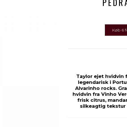
PEDRA
Køb 6 fo
Taylor ejet hvidvin
legendarisk i Port
Alvarinho rocks. Gr
hvidvin fra Vinho Ve
frisk citrus, mandar
silkeagtig tekstur