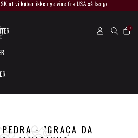
at vi køber ikke nye vine fra USA så længe Trump sidder 
0
NTER
ER
SER
 PEDRA - "GRAÇA DA