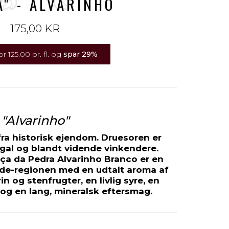
" - ALVARINHO
175,00 KR
r 125.00 pr. fl. og
spar
29
%
"Alvarinho"
 fra historisk ejendom. Druesoren er
ugal og blandt vidende vinkendere.
aça da Pedra Alvarinho Branco er en
rde-regionen med en udtalt aroma af
in og stenfrugter, en livlig syre, en
 og en lang, mineralsk eftersmag.