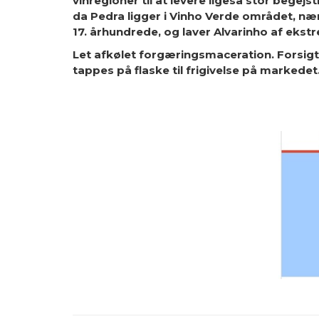
vinregioner til at levere ligeså stor begej
da Pedra ligger i Vinho Verde området, n
17. århundrede, og laver Alvarinho af ekstr
Let afkølet forgæringsmaceration. Forsigtig
tappes på flaske til frigivelse på markedet