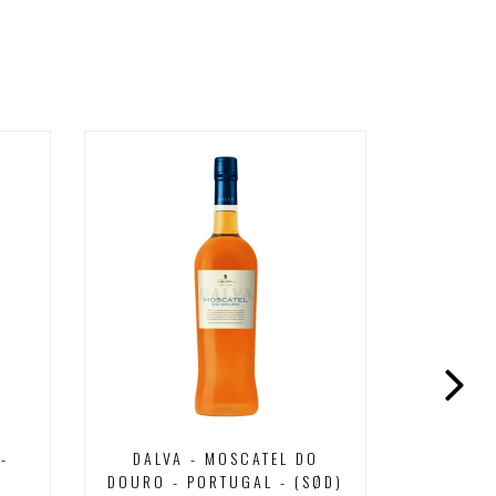
R
-
DALVA - MOSCATEL DO
HERDA
DOURO - PORTUGAL - (SØD)
"CONCR