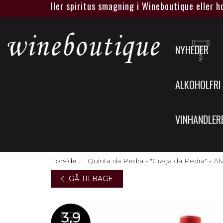
egen vin eller spiritus smagning i Wineboutique eller hos je
NYHEDER
ALKOHOLFRI
VINHANDLER
Forside
Quinta da Pedra - "Graça da Pedra" - Al
GÅ TILBAGE
3,9