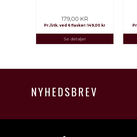
RÆKASSE
EN.
R
179,00 KR
Pr./stk. ved 6 flasker: 149,00 kr
Pr
Se detaljer
NYHEDSBREV