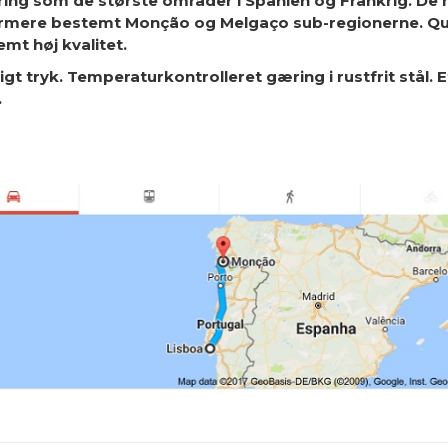
string som de største områder i Spanien og Frankrig. De 
ærmere bestemt Monção og Melgaço sub-regionerne. Quin
emt høj kvalitet.
t tryk. Temperaturkontrolleret gæring i rustfrit stål. Ef
.