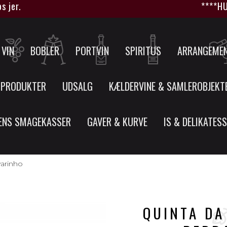
r.
****HUSK 
VIN
BOBLER
PORTVIN
SPIRITUS
ARRANGEME
 PRODUKTER
UDSALG
KÆLDERVINE & SAMLEROBJEKT
ENS SMAGEKASSER
GAVER & KURVE
IS & DELIKATES
varinho
QUINTA DA