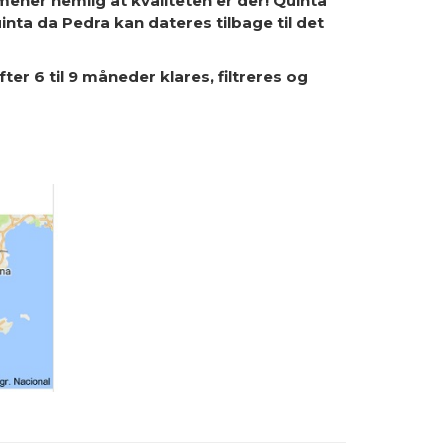
mener nemlig at kvaliteten er der! Quinta
ta da Pedra kan dateres tilbage til det
ter 6 til 9 måneder klares, filtreres og