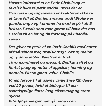
Husets ‘mindste’ er en Petit Chablis og er
faktisk ikke så petit endda. Trods det er
Garniers indgangsniveau er kvaliteten ikke til
at tage fejl af. Det her smager godt! Stokke er
ganske unge og kommer fra marker på i alt 3
hektar. Præcis som man gerne vil have det hos
Garnier til en let og fin forsmag på Chablis-
serien.
Det giver en perle af en Petit Chablis med noter
af forårsblomster, tropisk frugt, citrus, melon
og grønne æbler. Paletten er frisk,
citrondomineret og elegant. Delikat saltet og
flintet præg og noter af appelsin, honning og
pomelo. Ekstra good-value-Chablis.
Vinen får lov til at gære i vanvittige 120 dage
ved 20 grader, hvilket bidrager til den
usandsynlige flotte lang eftersmag og store
dybde.
Efterfølgende gennemgår vinen den