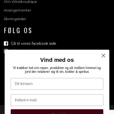
Om Wineboutique
Arrangementer
Åbningstider
FØLG OS
Gå til vores facebook side
Gå til vores Instagram side
Vind med os
Vi trækker lod om rejser, produkter og alt mellem himmel og
jord der relaterer sig til vin, bobler & spiritus