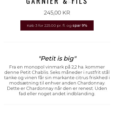
GARNIER & FILS
245,00 KR
Køb 3 for 225.00 pr. fl. og
spar
9
%
"Petit is big"
Fra en monopol vinmark på 2,2 ha. kommer
denne Petit Chablis. Seks måneder i rustfrit stål
tanke og vinen får sin markante citrus friskhed i
modsætning til enhver anden Chardonnay.
Dette er Chardonnay når den er renest. Uden
fad eller noget andet indblanding.