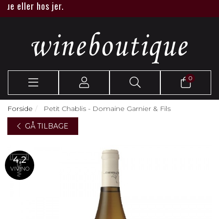
 eller hos jer.
0
Forside
Petit Chablis - Domaine Garnier & Fils
GÅ TILBAGE
4,2
VIVINO