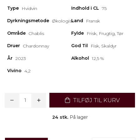
Type
Indhold i CL
Hvidvin
75
Dyrkningsmetode
Land
Økologisk
Fransk
Område
Fylde
Chablis
Frisk, Frugtig, Tør
Druer
God Til
Chardonnay
Fisk, Skaldyr
År
Alkohol
2023
12,5 %
Vivino
4,2
TILFØJ TIL KURV
24 stk.
På lager