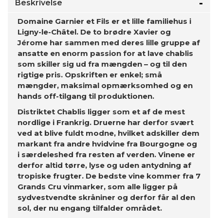
Beskrivelse
Domaine Garnier et Fils er et lille familiehus i
Ligny-le-Châtel. De to brødre Xavier og
Jérome har sammen med deres lille gruppe af
ansatte en enorm passion for at lave chablis
som skiller sig ud fra mængden – og til den
rigtige pris. Opskriften er enkel; små
mængder, maksimal opmærksomhed og en
hands off-tilgang til produktionen.
Distriktet Chablis ligger som et af de mest
nordlige i Frankrig. Druerne har derfor svært
ved at blive fuldt modne, hvilket adskiller dem
markant fra andre hvidvine fra Bourgogne og
i særdeleshed fra resten af verden. Vinene er
derfor altid tørre, lyse og uden antydning af
tropiske frugter. De bedste vine kommer fra 7
Grands Cru vinmarker, som alle ligger på
sydvestvendte skråniner og derfor får al den
sol, der nu engang tilfalder området.