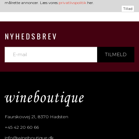
målrette annoncer. Læs vores
privatlivspolitik
her.
Tillad
NYHEDSBREV
TILMELD
Faurskovvej 21, 8370 Hadsten
+45 42 20 60 66
info@wineboutique.dk