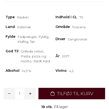
Type
Indhold i CL
Rødvin
75
Land
Område
Italiensk
Toscana
Fylde
Fadpræget, Fyldig,
Druer
Sangiovese
Kraftig, Tør
God Til
Grillede retter,
År
Pasta, pizza og
2017
risotto, Rødt Kød
Alkohol
Vivino
14,5 %
4,2
TILFØJ TIL KURV
18 stk.
På lager