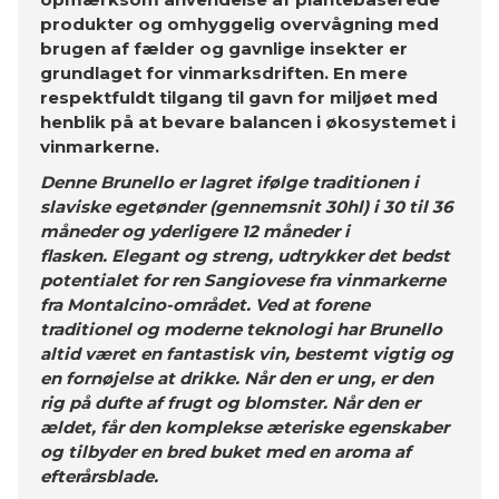
produkter og omhyggelig overvågning med
brugen af ​​fælder og gavnlige insekter er
grundlaget for vinmarksdriften. En mere
respektfuldt tilgang til gavn for miljøet med
henblik på at bevare balancen i økosystemet i
vinmarkerne.
Denne Brunello er lagret ifølge traditionen i
slaviske egetønder (gennemsnit 30hl) i 30 til 36
måneder og yderligere 12 måneder i
flasken. Elegant og streng, udtrykker det bedst
potentialet for ren Sangiovese fra vinmarkerne
fra Montalcino-området. Ved at forene
traditionel og moderne teknologi har Brunello
altid været en fantastisk vin, bestemt vigtig og
en fornøjelse at drikke. Når den er ung, er den
rig på dufte af frugt og blomster. Når den er
ældet, får den komplekse æteriske egenskaber
og tilbyder en bred buket med en aroma af
efterårsblade.