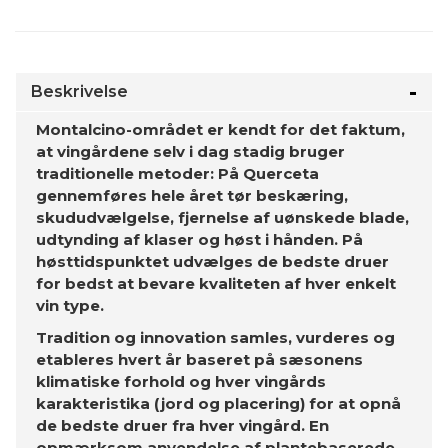
Beskrivelse
Montalcino-området er kendt for det faktum,
at vingårdene selv i dag stadig bruger
traditionelle metoder: På Querceta
gennemføres hele året tør beskæring,
skududvælgelse, fjernelse af uønskede blade,
udtynding af klaser og høst i hånden. På
høsttidspunktet udvælges de bedste druer
for bedst at bevare kvaliteten af ​​hver enkelt
vin type.
Tradition og innovation samles, vurderes og
etableres hvert år baseret på sæsonens
klimatiske forhold og hver vingårds
karakteristika (jord og placering) for at opnå
de bedste druer fra hver vingård. En
opmærksom anvendelse af plantebaserede