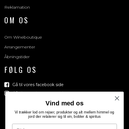
Reklamation
OM OS
Om Wineboutique
Arrangementer
Åbningstider
FØLG OS
Gå til vores facebook side
Gå til vores Instagram side
Vind med os
Vi trækker lod om rejser, produkter og alt mellem himmel og
jord der relaterer sig til vin, bobler & spiritus