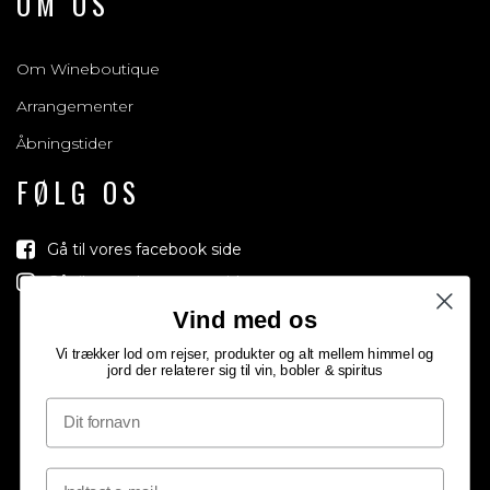
OM OS
Om Wineboutique
Arrangementer
Åbningstider
FØLG OS
Gå til vores facebook side
Gå til vores Instagram side
Vind med os
Vi trækker lod om rejser, produkter og alt mellem himmel og
jord der relaterer sig til vin, bobler & spiritus