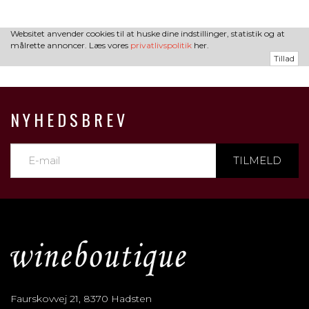
Websitet anvender cookies til at huske dine indstillinger, statistik og at
målrette annoncer. Læs vores
privatlivspolitik
her.
Tillad
NYHEDSBREV
TILMELD
Faurskovvej 21, 8370 Hadsten