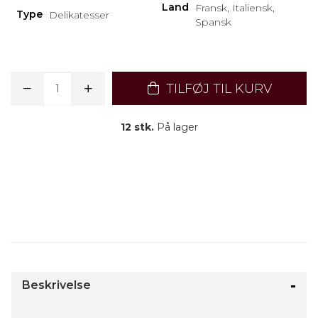
Land
Fransk, Italiensk,
Type
Delikatesser
Spansk
TILFØJ TIL KURV
12 stk.
På lager
Beskrivelse