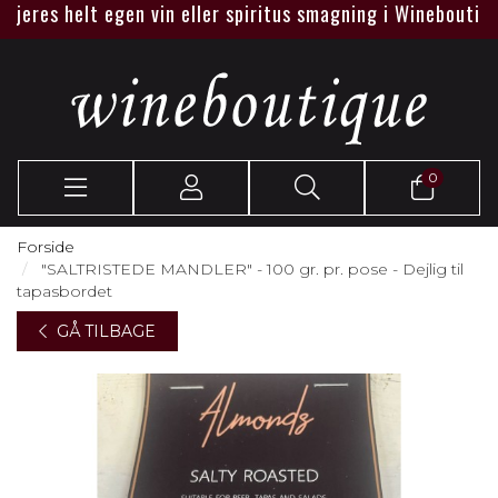
eres helt egen vin eller spiritus smagning i Wineboutique el
0
Forside
"SALTRISTEDE MANDLER" - 100 gr. pr. pose - Dejlig til
tapasbordet
GÅ TILBAGE