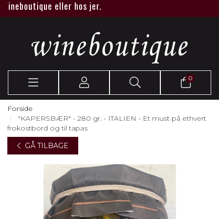
neboutique eller hos jer.
0
Forside
"KAPERSBÆR" - 280 gr. - ITALIEN - Et must på ethvert
frokostbord og til tapas
GÅ TILBAGE