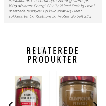
Antioxidant: L-ascorbinsyre. Næringsværdi pr.
100g af varen: Energi: 88 KJ / 21 kcal Fedt 1g Heraf
mættede fedtsyrer 0g kulhydrat 4g Heraf
sukkerarter 0g Kostfibre 3g Protein 2g Salt 2,7g
RELATEREDE
PRODUKTER