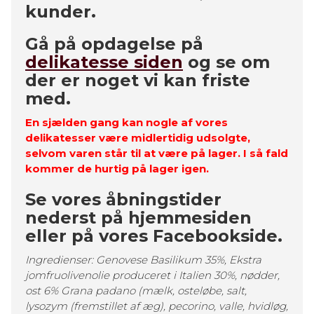
kunder.
Gå på opdagelse på
delikatesse siden
og se om
der er noget vi kan friste
med.
En sjælden gang kan nogle af vores
delikatesser være midlertidig udsolgte,
selvom varen står til at være på lager. I så fald
kommer de hurtig på lager igen.
Se vores åbningstider
nederst på hjemmesiden
eller på vores Facebookside.
Ingredienser: Genovese Basilikum 35%, Ekstra
jomfruolivenolie produceret i Italien 30%, nødder,
ost 6% Grana padano (mælk, osteløbe, salt,
lysozym (fremstillet af æg), pecorino, valle, hvidløg,