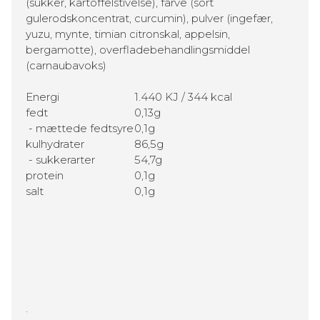
(sukker, kartoffelstivelse), farve (sort
gulerodskoncentrat, curcumin), pulver (ingefær,
yuzu, mynte, timian citronskal, appelsin,
bergamotte), overfladebehandlingsmiddel
(carnaubavoks)
Energi
1.440 KJ / 344 kcal
fedt
0,13g
- mættede fedtsyre
0,1g
kulhydrater
86,5g
- sukkerarter
54,7g
protein
0,1g
salt
0,1g
.