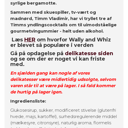
syrlige bergamotte.
Sammen med skuespiller, tv-vært og
madnørd, Timm Vladimir, har vi tryllet tre af
Timms yndlingscocktails om til uimodståelige
gourmetvingummier - helt uden alkohol.
Læs
HER
om hvorfor Wally and Whiz
er blevet så populære i verden
Gå på opdagelse på
delikatesse siden
og se om der er noget vi kan friste
med.
En sjælden gang kan nogle af vores
delikatesser være midlertidig udsolgte, selvom
varen står til at være på lager. I så fald kommer
de hurtig på lager igen.
Ingrediensliste:
Glukosesirup, sukker, modificeret stivelse (glutenfri
hvede, majs, kartoffel), surhedsregulerende middel
(mælkesyre, citronsyre), naturlig aroma, flormelis