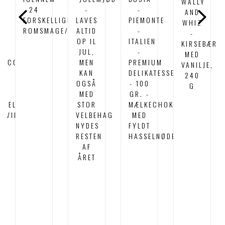
WALLY
24
-
-
AND
OW
FORSKELLIGE
LAVES
PIEMONTE
WHIZ
ROMSMAGE/DUFTE
ALTID
-
-
OP IL
ITALIEN
KIRSEBÆR
JUL,
-
MED
GSCOCKTAIL
MEN
PREMIUM
VANILJE,
T
KAN
DELIKATESSE
240
OGSÅ
- 100
G
MED
GR. -
TÅELIGE
STOR
MÆLKECHOKOLADE
ETVINGUMMI
VELBEHAG
MED
NYDES
FYLDT
RESTEN
HASSELNØDECREME
AF
ÅRET