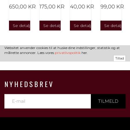
R
650,00 KR
175,00 KR
40,00 KR
99,00 KR
er
Se detaljer
Se detaljer
Se detaljer
Se detaljer
Websitet anvender cookies til at huske dine indstillinger, statistik og at
målrette annoncer. Læs vores
privatlivspolitik
her.
Tillad
NYHEDSBREV
TILMELD