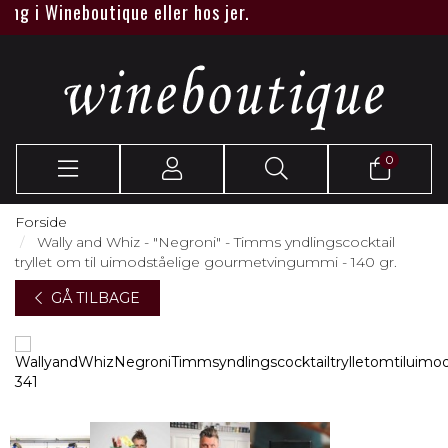
g i Wineboutique eller hos jer.
0
Forside
Wally and Whiz - "Negroni" - Timms yndlingscocktail
tryllet om til uimodståelige gourmetvingummi - 140 gr.
GÅ TILBAGE