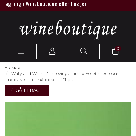
ning i Wineboutique eller hos jer.
0
Forside
Wally and Whiz - "Limevingummi drysset med sour
limepulver" - i små poser af 11 gr.
GÅ TILBAGE