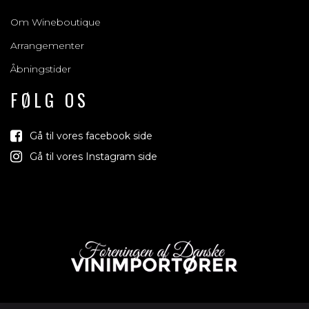
Om Wineboutique
Arrangementer
Åbningstider
FØLG OS
Gå til vores facebook side
Gå til vores Instagram side
Vind med os
Vi trækker lod om rejser, produkter og alt mellem himmel og
jord der relaterer sig til vin, bobler & spiritus