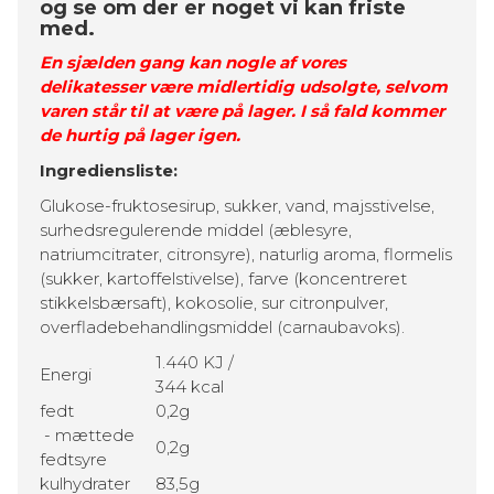
og se om der er noget vi kan friste
med.
En sjælden gang kan nogle af vores
delikatesser være midlertidig udsolgte, selvom
varen står til at være på lager. I så fald kommer
de hurtig på lager igen.
Ingrediensliste:
Glukose-fruktosesirup, sukker, vand, majsstivelse,
surhedsregulerende middel (æblesyre,
natriumcitrater, citronsyre), naturlig aroma, flormelis
(sukker, kartoffelstivelse), farve (koncentreret
stikkelsbærsaft), kokosolie, sur citronpulver,
overfladebehandlingsmiddel (carnaubavoks).
1.440 KJ /
Energi
344 kcal
fedt
0,2g
- mættede
0,2g
fedtsyre
kulhydrater
83,5g