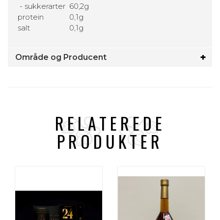
- sukkerarter
60,2g
protein
0,1g
salt
0,1g
Område og Producent
RELATEREDE
PRODUKTER