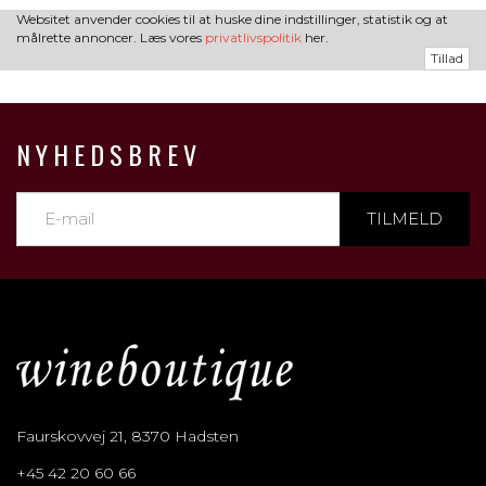
Websitet anvender cookies til at huske dine indstillinger, statistik og at
målrette annoncer. Læs vores
privatlivspolitik
her.
Tillad
NYHEDSBREV
TILMELD
Faurskovvej 21, 8370 Hadsten
+45 42 20 60 66