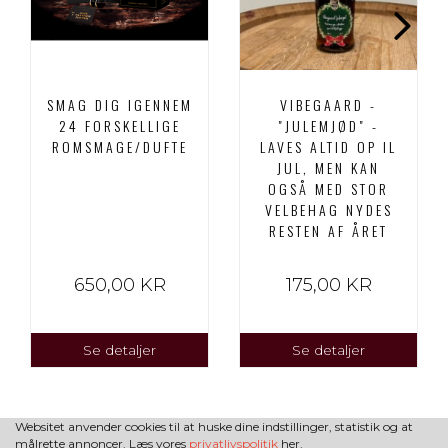
SMAG DIG IGENNEM
VIBEGAARD -
24 FORSKELLIGE
"JULEMJØD" -
ROMSMAGE/DUFTE
LAVES ALTID OP IL
JUL, MEN KAN
OGSÅ MED STOR
VELBEHAG NYDES
RESTEN AF ÅRET
650,00 KR
175,00 KR
Se detaljer
Se detaljer
Websitet anvender cookies til at huske dine indstillinger, statistik og at
målrette annoncer. Læs vores
privatlivspolitik
her.