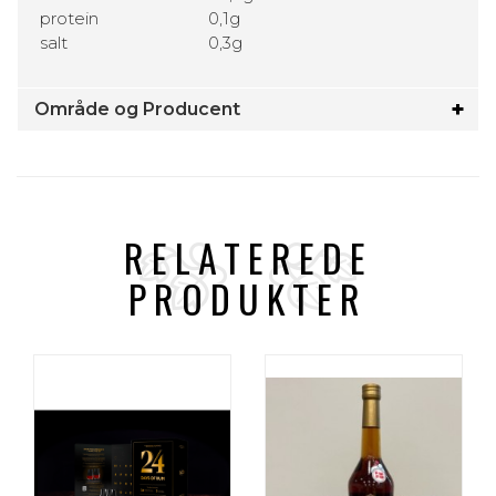
protein
0,1g
salt
0,3g
Område og Producent
RELATEREDE
PRODUKTER