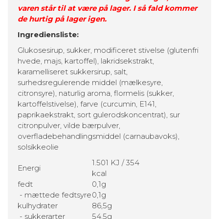
varen står til at være på lager. I så fald kommer
de hurtig på lager igen.
Ingrediensliste:
Glukosesirup, sukker, modificeret stivelse (glutenfri
hvede, majs, kartoffel), lakridsekstrakt,
karamelliseret sukkersirup, salt,
surhedsregulerende middel (mælkesyre,
citronsyre), naturlig aroma, flormelis (sukker,
kartoffelstivelse), farve (curcumin, E141,
paprikaekstrakt, sort gulerodskoncentrat), sur
citronpulver, vilde bærpulver,
overfladebehandlingsmiddel (carnaubavoks),
solsikkeolie
1.501 KJ / 354
Energi
kcal
fedt
0,1g
- mættede fedtsyre
0,1g
kulhydrater
86,5g
- sukkerarter
54,5g