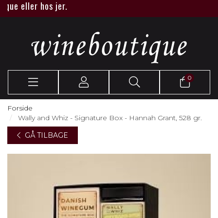
 eller hos jer.
0
Forside
Wally and Whiz - Signature Box - Hannah Grant, 528 gr.
GÅ TILBAGE