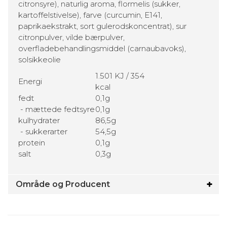
citronsyre), naturlig aroma, flormelis (sukker,
kartoffelstivelse), farve (curcumin, E141,
paprikaekstrakt, sort gulerodskoncentrat), sur
citronpulver, vilde bærpulver,
overfladebehandlingsmiddel (carnaubavoks),
solsikkeolie
1.501 KJ / 354
Energi
kcal
fedt
0,1g
- mættede fedtsyre
0,1g
kulhydrater
86,5g
- sukkerarter
54,5g
protein
0,1g
salt
0,3g
Område og Producent