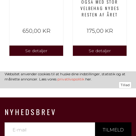
OGSÅ MED STOR
VELBEHAG NYDES
RESTEN AF ÅRET
650,00 KR
175,00 KR
Se detaljer
Se detaljer
Websitet anvender cookies til at huske dine indstillinger, statistik og at
målrette annoncer. Læs vores
privatlivspolitik
her.
Tillad
NYHEDSBREV
TILMELD