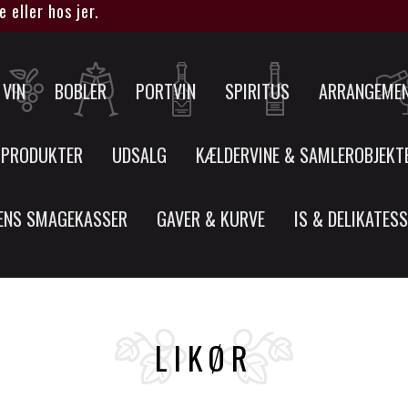
ller hos jer.
VIN
BOBLER
PORTVIN
SPIRITUS
ARRANGEME
 PRODUKTER
UDSALG
KÆLDERVINE & SAMLEROBJEKT
ENS SMAGEKASSER
GAVER & KURVE
IS & DELIKATES
LIKØR