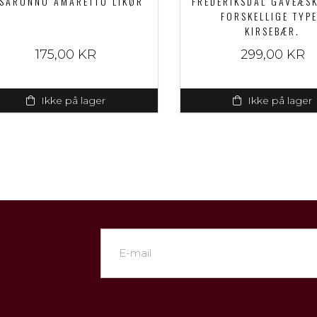
ISARONNO AMARETTO LIKØR
FREDERIKSDAL GAVEÆSK
FORSKELLIGE TYP
KIRSEBÆR.
175,00 KR
299,00 KR
Ikke på lager
Ikke på lager