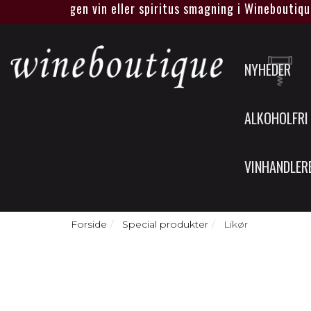
 jeres helt egen vin eller spiritus smagning i Wineboutique e
NYHEDER
ALKOHOLFRI
VINHANDLER
Forside
Special produkter
Likør