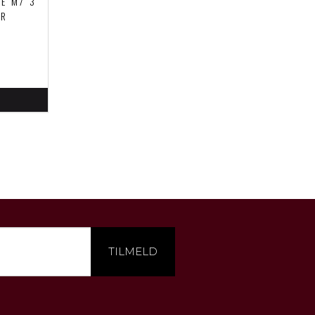
E M/ 3
ER
TILMELD