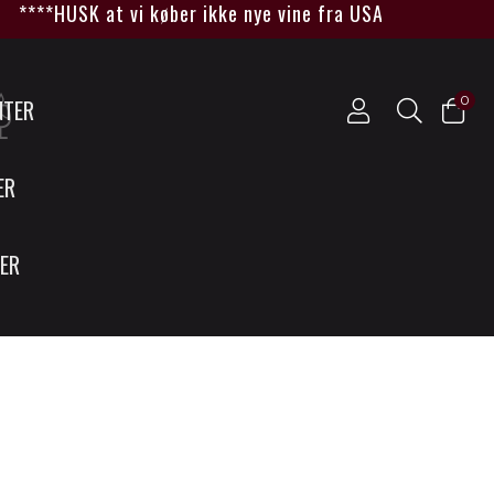
****HUSK at vi køber ikke nye vine fra USA så længe Tru
0
NTER
ER
SER