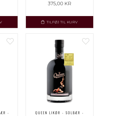
375,00 KR
V
TILFØJ TIL KURV
BÆR -
QUEEN LIKØR - SOLBÆR -