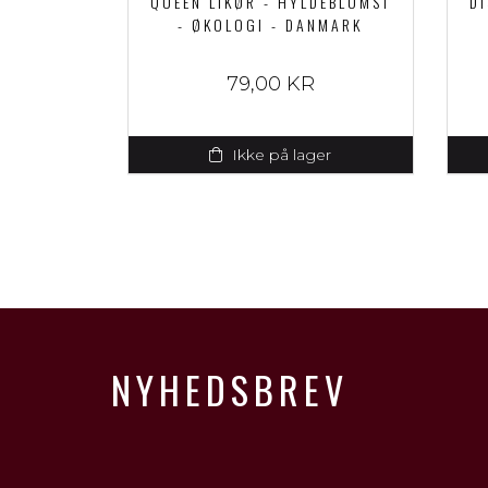
QUEEN LIKØR - HYLDEBLOMST
D
- ØKOLOGI - DANMARK
79,00 KR
Ikke på lager
NYHEDSBREV