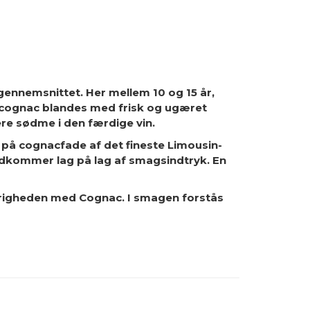
ennemsnittet. Her mellem 10 og 15 år,
ge cognac blandes med frisk og ugæret
re sødme i den færdige vin.
på cognacfade af det fineste Limousin-
stedkommer lag på lag af smagsindtryk. En
ørigheden med Cognac. I smagen forstås