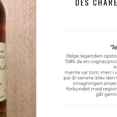
DES CHARE
"
l
Ifølge legenden opsto
1589, da en cognacprod
e
mente var tom, men i v
par år senere, blev den
smagningen anset f
forbundet med region
går genn