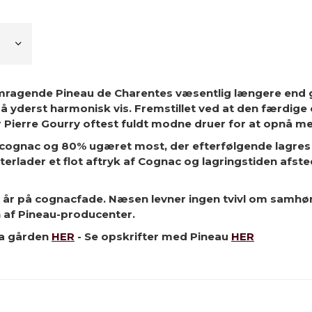
emragende Pineau de Charentes væsentlig længere end g
 på yderst harmonisk vis. Fremstillet ved at den færdi
 Pierre Gourry oftest fuldt modne druer for at opnå me
 cognac og 80% ugæret most, der efterfølgende lagres 
efterlader et flot aftryk af Cognac og lagringstiden af
5 år på cognacfade. Næsen levner ingen tvivl om samh
en af Pineau-producenter.
ra gården
HER
- Se opskrifter med Pineau
HER