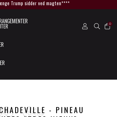
ge Trump sidder ved magten****
0
NTER
ER
SER
CHADEVILLE - PINEAU