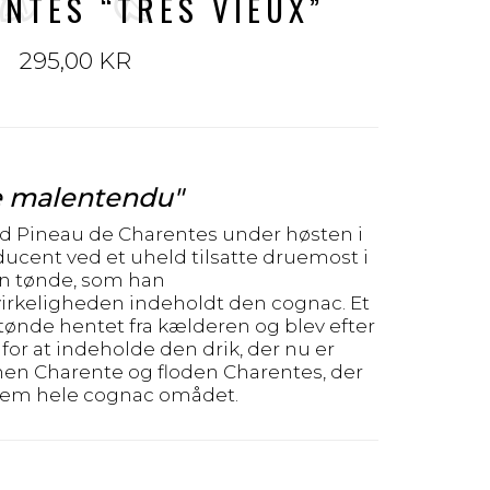
NTES “TRES VIEUX”
295,00 KR
e malentendu"
d Pineau de Charentes under høsten i
ucent ved et uheld tilsatte druemost i
n tønde, som han
irkeligheden indeholdt den cognac. Et
 tønde hentet fra kælderen og blev efter
or at indeholde den drik, der nu er
en Charente og floden Charentes, der
em hele cognac omådet.