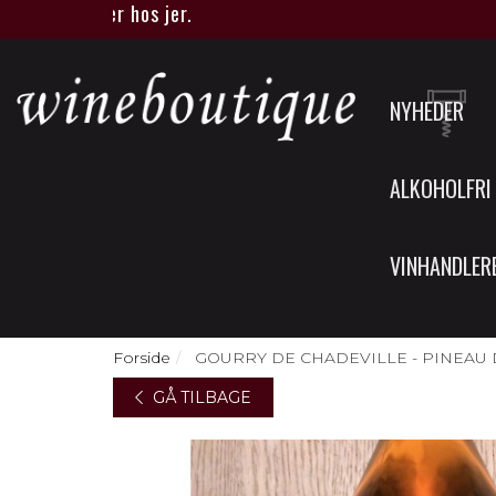
tique eller hos jer.
NYHEDER
ALKOHOLFRI
VINHANDLER
Forside
GOURRY DE CHADEVILLE - PINEAU D
GÅ TILBAGE