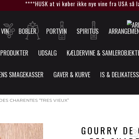
****HUSK at vi køber ikke nye vine fra USA så læn
VIN
BOBLER
PORTVIN
SPIRITUS
ARRANGEME
 PRODUKTER
UDSALG
KÆLDERVINE & SAMLEROBJEKT
ENS SMAGEKASSER
GAVER & KURVE
IS & DELIKATES
ES CHARENTES “TRES VIEUX”
GOURRY DE 