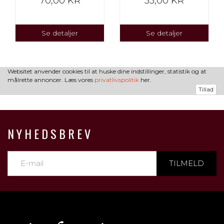
70,00 KR
55,00 KR
Se detaljer
Se detaljer
Websitet anvender cookies til at huske dine indstillinger, statistik og at
målrette annoncer. Læs vores
privatlivspolitik
her.
Tillad
NYHEDSBREV
TILMELD