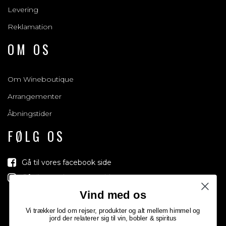
Levering
Reklamation
OM OS
Om Wineboutique
Arrangementer
Åbningstider
FØLG OS
Gå til vores facebook side
Gå til vores Instagram side
Vind med os
Vi trækker lod om rejser, produkter og alt mellem himmel og
jord der relaterer sig til vin, bobler & spiritus