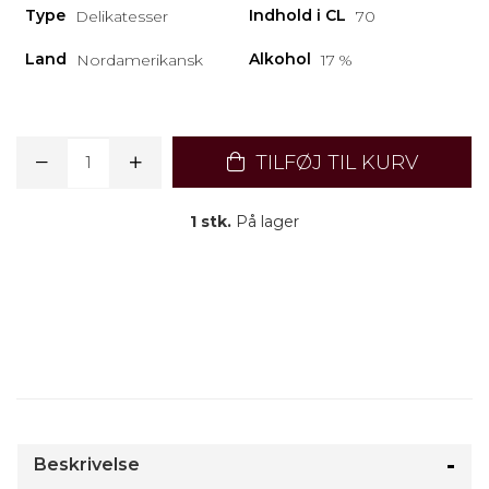
Type
Indhold i CL
Delikatesser
70
Land
Alkohol
Nordamerikansk
17 %
TILFØJ TIL KURV
1 stk.
På lager
Beskrivelse