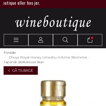
tique eller hos jer.
0
Forside
Choya Royal Honey Umeshu m/Ume Blommer -
Japansk delikatesse likør
GÅ TILBAGE