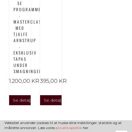
SE
PROGRAMMET)
-
MASTERCLASS
MED
TJALFE
ARNSTRUP
-
EKSKLUSIV
TAPAS
UNDER
SMAGNINGEN
1.200,00 KR
395,00 KR
Se detaljer
Se detaljer
Websitet anvender cookies til at huske dine indstillinger, statistik og at
målrette annoncer. Læs vores
privatlivspolitik
her.