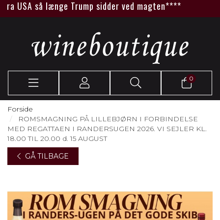
 USA så længe Trump sidder ved magten****
0
Forside
ROMSMAGNING PÅ LILLEBJØRN I FORBINDELSE
MED REGATTAEN I RANDERSUGEN 2026. VI SEJLER KL.
18.00 TIL 20.00 d. 15 AUGUST
GÅ TILBAGE