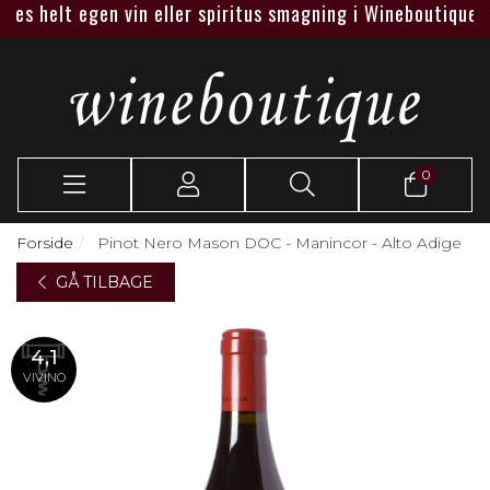
s helt egen vin eller spiritus smagning i Wineboutique eller 
0
Forside
Pinot Nero Mason DOC - Manincor - Alto Adige
GÅ TILBAGE
4,1
VIVINO