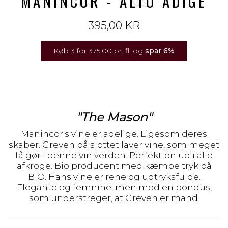
MANINCOR - ALTO ADIGE
395,00 KR
Køb 3 for 375.00 pr. fl. og
spar
6
%
"The Mason"
Manincor's vine er adelige. Ligesom deres
skaber. Greven på slottet laver vine, som meget
få gør i denne vin verden. Perfektion ud i alle
afkroge. Bio producent med kæmpe tryk på
BIO. Hans vine er rene og udtryksfulde.
Elegante og femnine, men med en pondus,
som understreger, at Greven er mand.