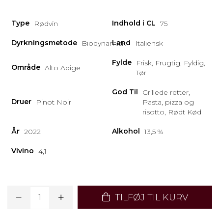
Type
Indhold i CL
Rødvin
75
Dyrkningsmetode
Land
Biodynamisk
Italiensk
Fylde
Frisk, Frugtig, Fyldig,
Område
Alto Adige
Tør
God Til
Grillede retter,
Druer
Pinot Noir
Pasta, pizza og
risotto, Rødt Kød
År
Alkohol
2022
13,5 %
Vivino
4,1
TILFØJ TIL KURV