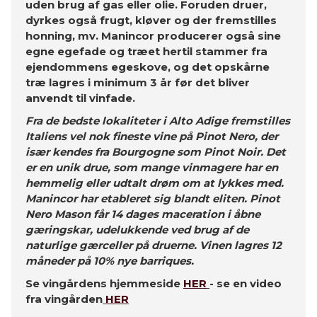
uden brug af gas eller olie. Foruden druer,
dyrkes også frugt, kløver og der fremstilles
honning, mv. Manincor producerer også sine
egne egefade og træet hertil stammer fra
ejendommens egeskove, og det opskårne
træ lagres i minimum 3 år før det bliver
anvendt til vinfade.
Fra de bedste lokaliteter i Alto Adige fremstilles
Italiens vel nok fineste vine på Pinot Nero, der
især kendes fra Bourgogne som Pinot Noir. Det
er en unik drue, som mange vinmagere har en
hemmelig eller udtalt drøm om at lykkes med.
Manincor har etableret sig blandt eliten. Pinot
Nero Mason får 14 dages maceration i åbne
gæringskar, udelukkende ved brug af de
naturlige gærceller på druerne. Vinen lagres 12
måneder på 10% nye barriques.
Se vingårdens hjemmeside
HER
- se en video
fra vingården
HER