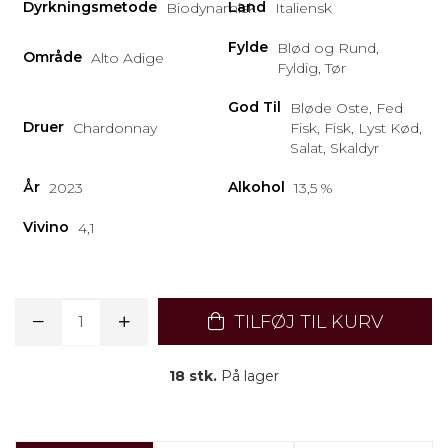
Dyrkningsmetode
Land
Biodynamisk
Italiensk
Fylde
Blød og Rund,
Område
Alto Adige
Fyldig, Tør
God Til
Bløde Oste, Fed
Druer
Chardonnay
Fisk, Fisk, Lyst Kød,
Salat, Skaldyr
År
Alkohol
2023
13,5 %
Vivino
4,1
TILFØJ TIL KURV
18 stk.
På lager