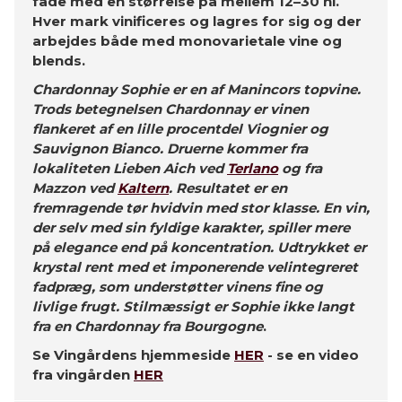
fade med en størrelse på mellem 12–30 hl.
Hver mark vinificeres og lagres for sig og der
arbejdes både med monovarietale vine og
blends.
Chardonnay Sophie er en af Manincors topvine.
Trods betegnelsen Chardonnay er vinen
flankeret af en lille procentdel Viognier og
Sauvignon Bianco. Druerne kommer fra
lokaliteten Lieben Aich ved
Terlano
og fra
Mazzon ved
Kaltern
. Resultatet er en
fremragende tør hvidvin med stor klasse. En vin,
der selv med sin fyldige karakter, spiller mere
på elegance end på koncentration. Udtrykket er
krystal rent med et imponerende velintegreret
fadpræg, som understøtter vinens fine og
livlige frugt. Stilmæssigt er Sophie ikke langt
fra en Chardonnay fra Bourgogne
.
Se Vingårdens hjemmeside
HER
- se en video
fra vingården
HER