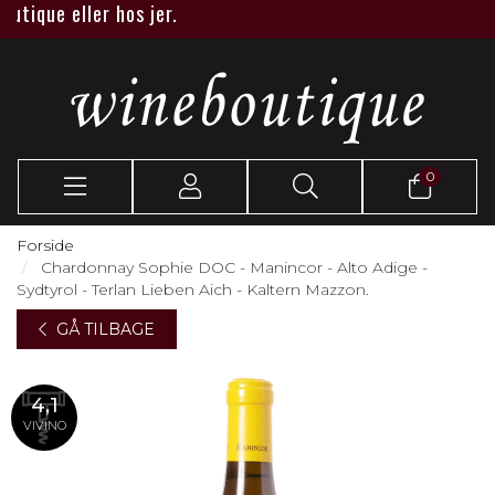
ique eller hos jer.
0
Forside
Chardonnay Sophie DOC - Manincor - Alto Adige -
Sydtyrol - Terlan Lieben Aich - Kaltern Mazzon.
GÅ TILBAGE
4,1
VIVINO