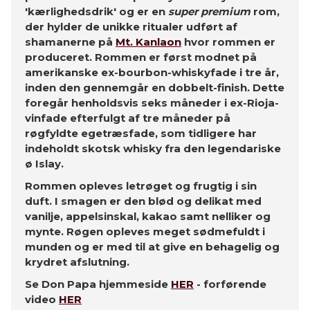
'kærlighedsdrik' og er en
super premium
rom,
der hylder de unikke ritualer udført af
shamanerne på
Mt. Kanlaon
hvor rommen er
produceret. Rommen er først modnet på
amerikanske ex-bourbon-whiskyfade i tre år,
inden den gennemgår en dobbelt-finish. Dette
foregår henholdsvis seks måneder i ex-Rioja-
vinfade efterfulgt af tre måneder på
røgfyldte egetræsfade, som tidligere har
indeholdt skotsk whisky fra den legendariske
ø Islay.
Rommen opleves letrøget og frugtig i sin
duft. I smagen er den blød og delikat med
vanilje, appelsinskal, kakao samt nelliker og
mynte. Røgen opleves meget sødmefuldt i
munden og er med til at give en behagelig og
krydret afslutning.
Se Don Papa hjemmeside
HER
- forførende
video
HER