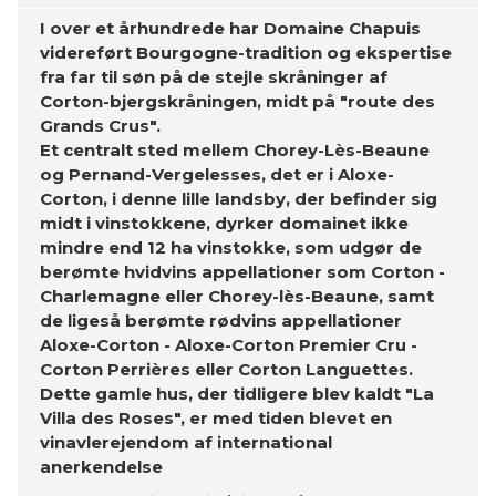
I over et århundrede har Domaine Chapuis
videreført Bourgogne-tradition og ekspertise
fra far til søn på de stejle skråninger af
Corton-bjergskråningen, midt på "route des
Grands Crus".
Et centralt sted mellem Chorey-Lès-Beaune
og Pernand-Vergelesses, det er i Aloxe-
Corton, i denne lille landsby, der befinder sig
midt i vinstokkene, dyrker domainet ikke
mindre end 12 ha vinstokke, som udgør de
berømte hvidvins appellationer som Corton -
Charlemagne eller Chorey-lès-Beaune, samt
de ligeså berømte rødvins appellationer
Aloxe-Corton - Aloxe-Corton Premier Cru -
Corton Perrières eller Corton Languettes.
Dette gamle hus, der tidligere blev kaldt "La
Villa des Roses", er med tiden blevet en
vinavlerejendom af international
anerkendelse