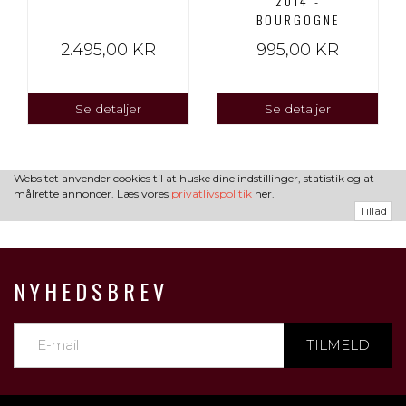
2014 -
BOURGOGNE
2.495,00 KR
995,00 KR
Se detaljer
Se detaljer
Websitet anvender cookies til at huske dine indstillinger, statistik og at
målrette annoncer. Læs vores
privatlivspolitik
her.
Tillad
NYHEDSBREV
TILMELD