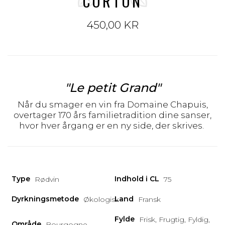
CORTON
450,00 KR
"Le petit Grand"
Når du smager en vin fra Domaine Chapuis,
overtager 170 års familietradition dine sanser,
hvor hver årgang er en ny side, der skrives.
Type
Indhold i CL
Rødvin
75
Dyrkningsmetode
Land
Økologisk
Fransk
Fylde
Frisk, Frugtig, Fyldig,
Område
Bourgogne