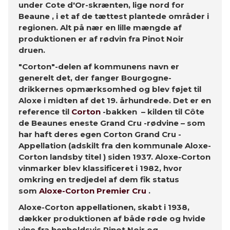
under Cote d'Or-skrænten, lige nord for
Beaune , i et af de tættest plantede områder i
regionen. Alt på nær en lille mængde af
produktionen er af rødvin fra Pinot Noir
druen.
"Corton"-delen af ​​kommunens navn er
generelt det, der fanger Bourgogne-
drikkernes opmærksomhed og blev føjet til
Aloxe i midten af ​​det 19. århundrede. Det er en
reference til
Corton
-bakken – kilden til Côte
de Beaunes eneste Grand Cru -rødvine – som
har haft deres egen Corton Grand Cru -
Appellation (adskilt fra den kommunale Aloxe-
Corton landsby titel ) siden 1937. Aloxe-Corton
vinmarker blev klassificeret i 1982, hvor
omkring en tredjedel af dem fik status
som
Aloxe-Corton Premier Cru
.
Aloxe-Corton appellationen, skabt i 1938,
dækker produktionen af ​​både røde og hvide
vine fra henholdsvis Pinot Noir og