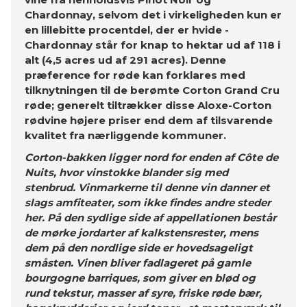
Chardonnay, selvom det i virkeligheden kun er
en lillebitte procentdel, der er hvide -
Chardonnay står for knap to hektar ud af 118 i
alt (4,5 acres ud af 291 acres). Denne
præference for røde kan forklares med
tilknytningen til de berømte Corton Grand Cru
røde; generelt tiltrækker disse Aloxe-Corton
rødvine højere priser end dem af tilsvarende
kvalitet fra nærliggende kommuner.
Corton-bakken ligger nord for enden af ​​Côte de
Nuits, hvor vinstokke blander sig med
stenbrud. Vinmarkerne til denne vin danner et
slags amfiteater, som ikke findes andre steder
her. På den sydlige side af appellationen består
de mørke jordarter af kalkstensrester, mens
dem på den nordlige side er hovedsageligt
småsten. Vinen bliver fadlageret på gamle
bourgogne barriques, som giver en blød og
rund tekstur, masser af syre, friske røde bær,