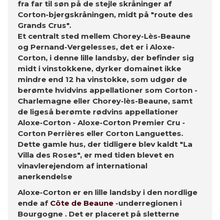
fra far til søn på de stejle skråninger af
Corton-bjergskråningen, midt på "route des
Grands Crus".
Et centralt sted mellem Chorey-Lès-Beaune
og Pernand-Vergelesses, det er i Aloxe-
Corton, i denne lille landsby, der befinder sig
midt i vinstokkene, dyrker domainet ikke
mindre end 12 ha vinstokke, som udgør de
berømte hvidvins appellationer som Corton -
Charlemagne eller Chorey-lès-Beaune, samt
de ligeså berømte rødvins appellationer
Aloxe-Corton - Aloxe-Corton Premier Cru -
Corton Perrières eller Corton Languettes.
Dette gamle hus, der tidligere blev kaldt "La
Villa des Roses", er med tiden blevet en
vinavlerejendom af international
anerkendelse
Aloxe-Corton er en lille landsby i den nordlige
ende af
Côte de Beaune
-underregionen i
Bourgogne . Det er placeret på sletterne