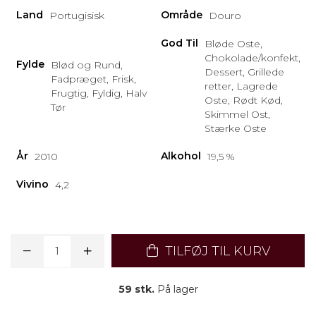
Land
Område
Portugisisk
Douro
God Til
Bløde Oste,
Chokolade/konfekt,
Fylde
Blød og Rund,
Dessert, Grillede
Fadpræget, Frisk,
retter, Lagrede
Frugtig, Fyldig, Halv
Oste, Rødt Kød,
Tør
Skimmel Ost,
Stærke Oste
År
Alkohol
2010
19,5 %
Vivino
4,2
TILFØJ TIL KURV
59 stk.
På lager