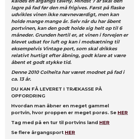
kaldes en årgangs tawny. Mindst 7 år skal den
lagre på fad før den må frigives. Først på flaske
udvikles vinen ikke nævneværdigt, men kan
holde mange mange år. Selv når du har åbent
portvinen, kan den godt holde sig helt op til 6
måneder. Grunden hertil er, at vinen i forvejen er
blevet udsat for luft og kan i modsætning til
eksempelvis Vintage port, som skal drikkes
relativt hurtigt efter åbning, godt klare at være
åbent et godt stykke tid.
Denne 2010 Colheita har været modnet på fad i
ca. 13 år.
DU KAN FÅ LEVERET I TRÆKASSE PÅ
OPFORDRING
Hvordan man åbner en meget gammel
portvin, hvor proppen er meget porøs. Se
HER
Tag med på en tur til portvins land
HER
Se flere årgangsport
HER