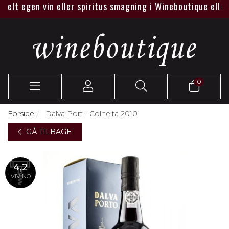
t egen vin eller spiritus smagning i Wineboutique eller hos 
0
Forside
Dalva Port - Colheita 2010
GÅ TILBAGE
4,2
VIVINO