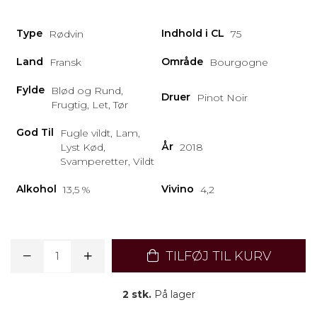
Type
Indhold i CL
Rødvin
75
Land
Område
Fransk
Bourgogne
Fylde
Blød og Rund,
Druer
Pinot Noir
Frugtig, Let, Tør
God Til
Fugle vildt, Lam,
År
Lyst Kød,
2018
Svamperetter, Vildt
Alkohol
Vivino
13,5 %
4,2
TILFØJ TIL KURV
2 stk.
På lager