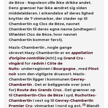
de Bèze - Napoleon ville ikke drikke andet.
Dens grænser har ikke ændret sig siden
middelalderen. I erkendelse af deres lighed
knytter de 7 vinmarker, der støder op til
Chambertin og Clos de Bèze, navnet
Chambertin til deres egne navne (undtagen i
tilfældet Clos de Bèze, hvor navnet
Chambertin kommer først).
Mazis-Chambertin , nogle gange
skrevet Mazy-Chambertin er en
appellation
d'origine contrôlée
(AOC) og
Grand Cru
-
vingård
for
rødvin
i
Côte de
Nuits-
underregionen i
Bourgogne
, med
Pinot
noir
som den vigtigste druesort. Mazis-
Chambertin ligger i kommunen
Gevrey-
Chambertin
. Det er beliggende over (vest
for)
Route des Grands Crus
. Det grænser op
til
Chambertin-Clos de Bèze
i syd,
Ruchottes-
Chambertin
i vest og til
Gevrey-Chambertin
[1]
Premier Cru-
vinmarker i nord og øst.
Blandt