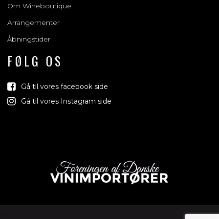
Om Wineboutique
Arrangementer
Åbningstider
FØLG OS
Gå til vores facebook side
Gå til vores Instagram side
Vind med os
Vi trækker lod om rejser, produkter og alt mellem himmel og
jord der relaterer sig til vin, bobler & spiritus