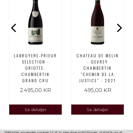
LABRUYERE-PRIEUR
CHATEAU DE MELIN
SELECTION -
- GEVREY
GRIOTTE-
CHAMBERTIN
CHAMBERTIN
"CHEMIN DE LA
GRAND CRU
JUSTICE" - 2021
2.495,00 KR
495,00 KR
Se detaljer
Se detaljer
Websitet anvender cookies til at huske dine indstillinger, statistik og at