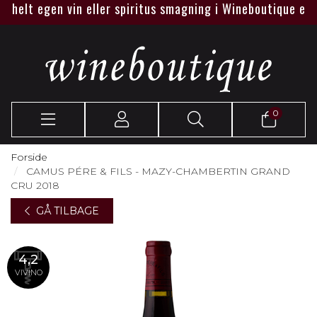
elt egen vin eller spiritus smagning i Wineboutique eller ho
0
Forside
CAMUS PÉRE & FILS - MAZY-CHAMBERTIN GRAND
CRU 2018
GÅ TILBAGE
4,2
VIVINO