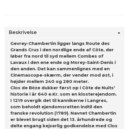
Beskrivelse
Gevrey-Chambertin ligger langs Route des
Grands Crus i den nordlige ende af Côte, der
løber fra nord til syd mellem Combes of
Lavaux i den ene ende og Morey-Saint-Denis i
den anden. Det kan sammenlignes med en
Cinemascope-skærm, der vender mod øst, i
højder mellem 240 og 280 meter.
Clos de Bèze dukker først op i Côte de Nuits'
historie i år 640 e.Kr. som en klosterejendom.
I 1219 overgik det til kannikerne i Langres,
som beholdt ejendomsretten indtil den
franske revolution (1789). Navnet Chambertin
er blevet brugt siden det 13. århundrede og
delte engang kejserlig godkendelse med Clos