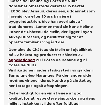
i Côtes de Beaune og Côtes de Nuits,
domænet omfattede derefter 15 hektar.
I 2000 blev Arnaud, deres søn, uddannet som
ingeniør og efter 10 års karriere i
byggeindustrien, blev han overhalet af
traditionerne. Sammen med sin kone Hélène
køber de Château de Melin, der ligger i byen
Auxey-Duresses, og beslutter sig for at
oprette familiens vingård der.
Domaine du Château de Melin er i øjeblikket
på 22 hektar og producerer således 22
appellationer:
20 i Côtes de Beaune og 2 i
Côtes de Nuits.
Vinifikationen finder stadig sted i vingården i
Sampigny-les-Maranges. På den anden side
modnes vinene i deres kældre på slottet og
her fortages også aftapningen.
Det er vigtigt for en vin at være af god
kvalitet for at respektere vinstokken og dens
miljø. vinstokken vil derefter fuldt ud