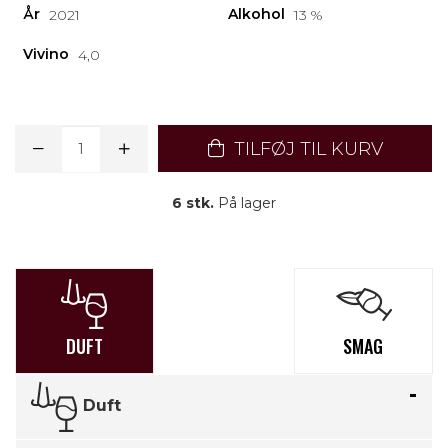
År
Alkohol
2021
13 %
Vivino
4,0
TILFØJ TIL KURV
6 stk.
På lager
DUFT
SMAG
Duft