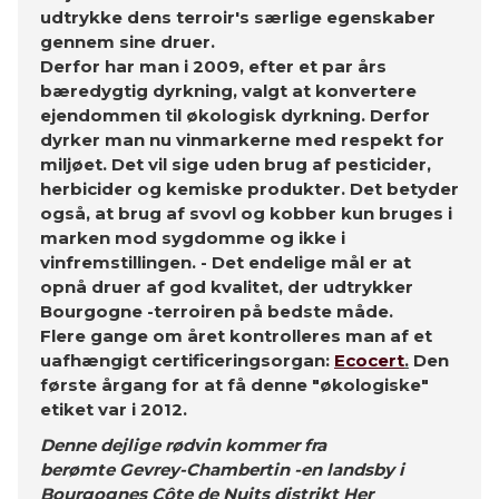
udtrykke dens terroir's særlige egenskaber
gennem sine druer.
Derfor har man i 2009, efter et par års
bæredygtig dyrkning, valgt at konvertere
ejendommen til økologisk dyrkning. Derfor
dyrker man nu vinmarkerne med respekt for
miljøet. Det vil sige uden brug af pesticider,
herbicider og kemiske produkter. Det betyder
også, at brug af svovl og kobber kun bruges i
marken mod sygdomme og ikke i
vinfremstillingen. - Det endelige mål er at
opnå druer af god kvalitet, der udtrykker
Bourgogne -terroiren på bedste måde.
Flere gange om året kontrolleres man af et
uafhængigt certificeringsorgan:
Ecocert
.
Den
første årgang for at få denne "økologiske"
etiket var i 2012.
Denne dejlige rødvin kommer fra
berømte
Gevrey-Chambertin
-en landsby i
Bourgognes Côte de Nuits
distrikt Her