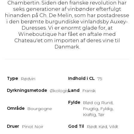
Chambertin. Siden den franske revolution har
seks generationer af vinbønder efterfulgt
hinanden på Ch. De Melin, som har postadresse
i den berømte burgundiske vinlandsby Auxey-
Duresses. Vi er enormt glade for, at
Wineboutique har fået en aftale med
Chateau'et om importen af deres vine til
Danmark.
Type
Indhold i CL
Rødvin
75
Dyrkningsmetode
Land
Økologisk
Fransk
Fylde
Blød og Rund,
Område
Bourgogne
Frugtig, Fyldig,
Kraftig, Tør
Druer
God Til
Pinot Noir
Rødt Kød, Vildt