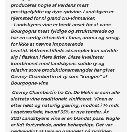
produceres nogle af verdens mest
prestigefyldte og dyre rødvine. Landsbyen er
hjemsted for ni grand cru-vinmarker.
-
Landsbyens vine er bredt anset for at være
Bourgogns mest fyldige og strukturerede og
har en særlig intensitet i farve, aroma og smag,
for ikke at nævne imponerende
levetid. Velfremstillede eksempler kan udvikle
sig i flasken i flere årtier. Disse kvaliteter
kombineret med landsbyens solide ry og
relativt store produktionsmængder har givet
Gevrey-Chambertin et ry som "kongen" af
Bourgogne-vine
Gevrey Chambertin fra Ch. De Melin er som alle
slottets vine traditionelt vinificeret. Vinen er
efter høst og naturlig gæring, modnet i 14 mdr.
i egetræsfade, hvoraf 35% er nye tønder. År
2021 Landsbyens vine er en blandet pose. Nogle
er lidt fortyndede, andre behagelige. Det var
nødvendigt at lave en grønhøst på sydsiden,