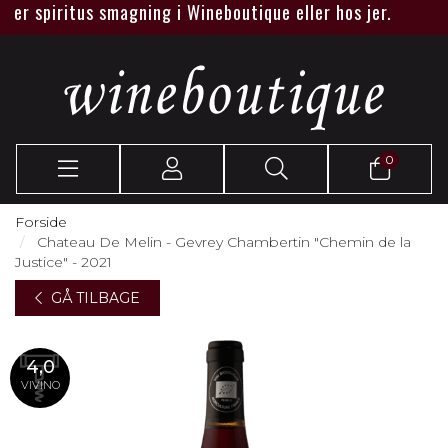
r spiritus smagning i Wineboutique eller hos jer.
0
Forside
Chateau De Melin - Gevrey Chambertin "Chemin de la
Justice" - 2021
GÅ TILBAGE
4,0
VIVINO