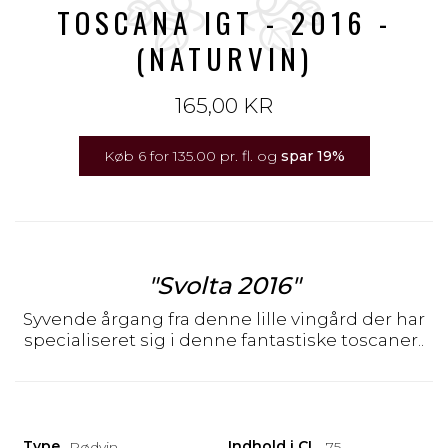
TOSCANA IGT - 2016 -
(NATURVIN)
165,00 KR
Køb 6 for 135.00 pr. fl. og
spar
19
%
"Svolta 2016"
Syvende årgang fra denne lille vingård der har
specialiseret sig i denne fantastiske toscaner..
Type
Indhold i CL
Rødvin
75