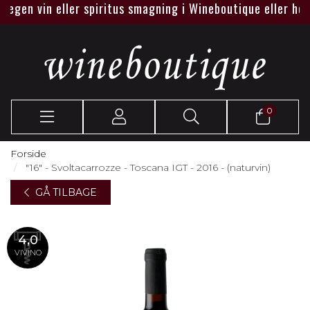
egen vin eller spiritus smagning i Wineboutique eller hos je
0
Forside
"16" - Svoltacarrozze - Toscana IGT - 2016 - (naturvin)
GÅ TILBAGE
4,0
VIVINO