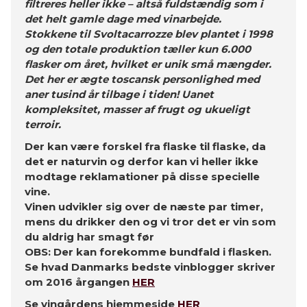
filtreres heller ikke – altså fuldstændig som i
det helt gamle dage med vinarbejde.
Stokkene til Svoltacarrozze blev plantet i 1998
og den totale produktion tæller kun 6.000
flasker om året, hvilket er unik små mængder.
Det her er ægte toscansk personlighed med
aner tusind år tilbage i tiden! Uanet
kompleksitet, masser af frugt og ukueligt
terroir.
Der kan være forskel fra flaske til flaske, da
det er naturvin og derfor kan vi heller ikke
modtage reklamationer på disse specielle
vine.
Vinen udvikler sig over de næste par timer,
mens du drikker den og vi tror det er vin som
du aldrig har smagt før
OBS: Der kan forekomme bundfald i flasken.
Se hvad Danmarks bedste vinblogger skriver
om 2016 årgangen
HER
Se vingårdens hjemmeside
HER