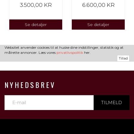
3.500,00 KR
6.600,00 KR
Se detaljer
Se detaljer
Websitet anvender cookies til at huske dine indstillinger, statistik og at
målrette annoncer. Læs vores
privatlivspolitik
her.
Tillad
NYHEDSBREV
TILMELD