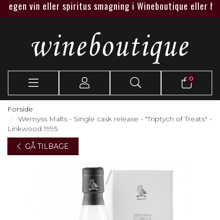
egen vin eller spiritus smagning i Wineboutique eller hos je
0
Forside
Wemyss Malts - Single cask release - "Triptych of Treats" -
Linkwood 1995
GÅ TILBAGE