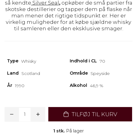
så kendte
Silver Sea
l
,
opkøber de små partier fra
skotske destillerier og tapper dem på flaske når
man mener det rigtige tidspunkt er. Her er
virkelig muligheder for at købe sjældne whisky
til samleren eller den eksklusive smager.
Type
Indhold i CL
Whisky
70
Land
Område
Scotland
Speyside
År
Alkohol
1990
46,9 %
TILFØJ TIL KURV
1 stk.
På lager