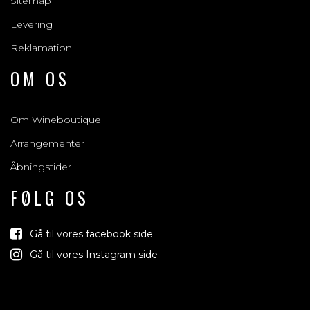
Sitemap
Levering
Reklamation
OM OS
Om Wineboutique
Arrangementer
Åbningstider
FØLG OS
Gå til vores facebook side
Gå til vores Instagram side
Vind med os
Vi trækker lod om rejser, produkter og alt mellem himmel 