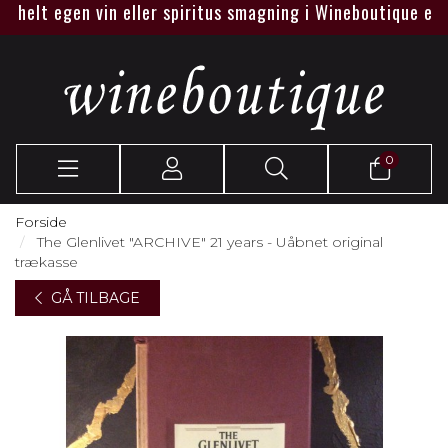
elt egen vin eller spiritus smagning i Wineboutique eller ho
0
Forside
The Glenlivet "ARCHIVE" 21 years - Uåbnet original
trækasse
GÅ TILBAGE