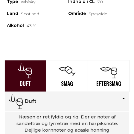
Type
Indhold i CL
Whisky
70
Land
Område
Scotland
Speyside
Alkohol
43 %
DUFT
SMAG
EFTERSMAG
Duft
Næsen er ret fyldig og rig. Der er noter af
sandeltræ og fyrretræ med en harpiksnote.
Dejlige kornnoter og acasie honning