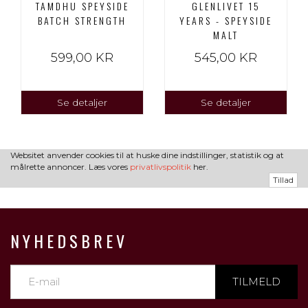
TAMDHU SPEYSIDE
GLENLIVET 15
BATCH STRENGTH
YEARS - SPEYSIDE
MALT
599,00 KR
545,00 KR
Se detaljer
Se detaljer
Websitet anvender cookies til at huske dine indstillinger, statistik og at
målrette annoncer. Læs vores
privatlivspolitik
her.
Tillad
NYHEDSBREV
TILMELD