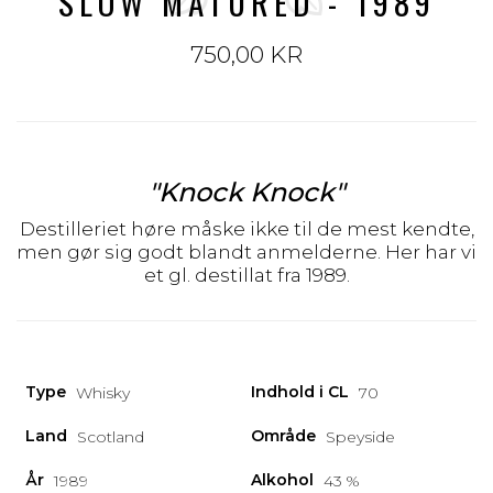
SLOW MATURED - 1989
750,00 KR
"Knock Knock"
Destilleriet høre måske ikke til de mest kendte,
men gør sig godt blandt anmelderne. Her har vi
et gl. destillat fra 1989.
Type
Indhold i CL
Whisky
70
Land
Område
Scotland
Speyside
År
Alkohol
1989
43 %