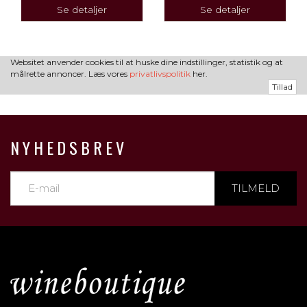
Se detaljer
Se detaljer
Websitet anvender cookies til at huske dine indstillinger, statistik og at
målrette annoncer. Læs vores
privatlivspolitik
her.
Tillad
NYHEDSBREV
TILMELD