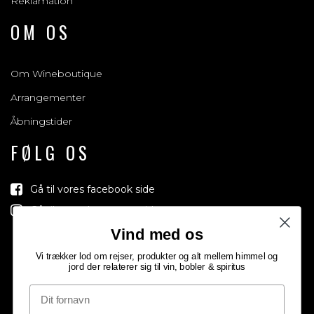
Reklamation
OM OS
Om Wineboutique
Arrangementer
Åbningstider
FØLG OS
Gå til vores facebook side
Gå til vores Instagram side
Vind med os
Vi trækker lod om rejser, produkter og alt mellem himmel og
jord der relaterer sig til vin, bobler & spiritus