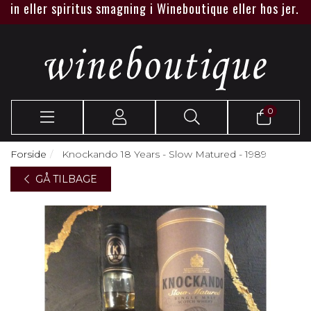
n eller spiritus smagning i Wineboutique eller hos jer.
0
Forside
Knockando 18 Years - Slow Matured - 1989
GÅ TILBAGE